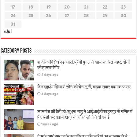
17
18
19
20
21
22
23
24
25
26
27
28
29
30
31
« Jul
Category Posts
शादी का विरोध पड़ा भारी, प्रेमी युगल ने खाया कथित जहर, दोनों
की हालत गंभीर
4 days ago
दिनदहाड़े महिला से सोने की चेन लूटी, बाइक सवार बदमाश फरार
4 days ago
लालगंज की बेटी डॉ. शुभ्रा साहू ने आईआईटी खड़गपुर से गणित में
पीएचडी कर बढ़ाया क्षेत्र का गौरव लोगो ने दी बधाई
1 week ago
देवगांव आर्य समाज के नवगठित पदाधिकारियों का सर्वसम्मति से