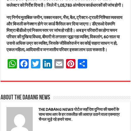
कलेक्टर को निर्देश दिया है। जिले में 1,05,783 अंत्योदय कार्डधारकों की जांच होगी।
नए निर्णय मुताबिक जमीन, पक्का मकान, भैंस, बैल, ट्रैक्टर-ट्राली निश्चित व्यवसाय
और बिजली कनेक्शन होने पर कार्ड कैंसिल कर दिया जाएगा। डीएसओ देवमणि
मिश्रा बीडीओ एवं निकाय स्तर पर जांच हो रही है। अब इन परिवारों का होगा चयन
परिवार की मुखिया विधवा, बीमारी से लगातार जूझ रहा व्यक्ति, विकलांग, 60 साल या
उससे अधिक उम्र का व्यक्ति, जिसके जीविकोपार्जन का कोई सहारा साधन न हो,
एकल महिला, आदिवासी व जनजातीय परिवार इसका लाभ उठा सकता है।
W
Fa
T
Li
E
Pi
Sh
ha
ce
wi
nk
m
nt
ar
ts
bo
tt
ed
ail
er
e
A
ok
er
In
es
About The Dabang News
pp
t
THE DABANG NEWS पोर्टल जहाँ देश दुनिया की खबरों के
साथ साथ आप के हर तकलीफ़ की आवाज़ उठाने वाला एकमात्र
चैनल जुड़े रहे हमारे साथ .