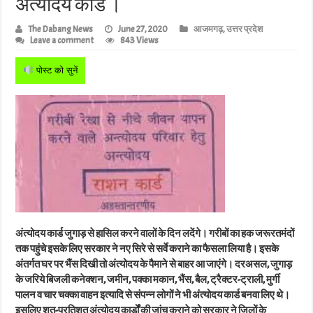
अंत्योदय कार्ड ।
The Dabang News
June 27, 2020
आजमगढ़
,
उत्तर प्रदेश
Leave a comment
843 Views
पोस्ट को सुनें
अंत्योदय कार्ड जुगाड़ से हासिल करने वालों के दिन लदेंगे। गरीबों का हक जरूरतमंदों
तक पहुंचे इसके लिए सरकार ने नए सिरे से सर्वे कराने का फैसला लिया है। इसके
अंतर्गत घर पर भैंस दिखी तो अंत्योदय के पैमाने से बाहर आ जाएंगे। दरअसल, जुगाड़
के जरिये बिजली कनेक्शन, जमीन, पक्का मकान, भैंस, बैल, ट्रैक्टर-ट्राली, मुर्गी
पालन व चार चक्का वाहन इत्यादि से संपन्न लोगों ने भी अंत्योदय कार्ड बनवा लिए थे।
इसलिए शत-प्रतिशत अंत्योदय कार्डों की जांच कराने को सरकार ने जिलों के