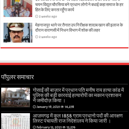
चयन विद्युत चौरसिया बने प्रधान लोगो ने बधाई कहा समाज के हर
हित के लिए करता रहूँगा कार्य
2 weeks ago
मेहनाजपुर थाने पर तैनात उप निरीक्षक शादाब खान की इलाज के
दौरान वाराणसी में निधन विभाग में शोक की लहर
2 weeks ago
पॉपुलर समाचार
गोसाईं की बाज़ार में प्रधान पति मनीष राय हत्या कांड में
पुलिस की बड़ी कारवाई हत्यारोपी का मकान प्रशासन
ने जमीदोज़ किया ।
January 19, 2021
14,278
आज़मगढ़ में कुल 1858 ग्राम प्रधानो पदों की आरक्षण
लिस्ट पंचायती राज निदेशालय ने किया जारी ।
February 12, 2021
12,276