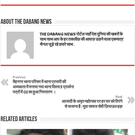
ts
bo
tt
ed
ail
er
e
A
ok
er
In
es
About The Dabang News
pp
t
THE DABANG NEWS पोर्टल जहाँ देश दुनिया की खबरों के
साथ साथ आप के हर तकलीफ़ की आवाज़ उठाने वाला एकमात्र
चैनल जुड़े रहे हमारे साथ .
Previous
मेंहनगर थाना परिसर में थाना प्रभारी की
अध्यक्षता में मनाया गया थाना दिवस 5 प्रार्थना
पत्रों में 02 का हुआ निस्तारण ।
Next
आजादी के अमृत महोत्सव पर हर घर को तिरंगे
से सजाना है : युवा समाज सेवी ज़ियाउल हक़
Related Articles