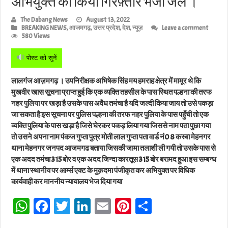
अभियुक्त को किया गिरफ़्तार भेजा जेल ।
The Dabang News
August 13, 2022
BREAKING NEWS
,
आजमगढ़
,
उत्तर प्रदेश
,
देश
,
न्यूज़
Leave a comment
580 Views
पोस्ट को सुनें
लालगंज आज़मगढ़ । उपनिरीक्षक अभिषेक सिंह मय हमराह क्षेत्र में मामूर थे कि
मुखवीर खास सूचना प्राप्त हुई कि एक व्यक्ति तहसील के पास स्थित पल्हना की तरफ
नहर पुलिया पर खड़ा है उसके पास अवैध तमंचा है यदि जल्दी किया जाय तो उसे पकड़ा
जा सकता है इस सूचना पर पुलिस पल्हना की तरफ नहर पुलिया के पास पहुँची तो एक
व्यक्ति पुलिया के पास खड़ा है जिसे घेरकर पकड़ लिया गया जिससे नाम पता पुछा गया
तो उसने अपना नाम पंकज गुप्ता पुत्र मोती लाल गुप्ता पता वार्ड नं0 8 कस्बा मेहनगर
थाना मेहनगर जनपद आजमगढ बताया जिसकी जामा तलाशी ली गयी तो उसके पास से
एक अदद तमंचा 315 बोर व एक अदद जिन्दा कारतूस 315 बोर बरामद हुआ इस सम्बन्ध
में थाना स्थानीय पर आर्म्स एक्ट के मुक़दमा पंजीकृत कर अभियुक्त पर विधिक
कार्यवाही कर माननीय न्यायालय भेज दिया गया
W
Fa
T
Li
E
Pi
Sh
ha
ce
wi
nk
m
nt
ar