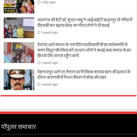
1 day ago
लालगंज की बेटी डॉ. शुभ्रा साहू ने आईआईटी खड़गपुर से गणित में
पीएचडी कर बढ़ाया क्षेत्र का गौरव लोगो ने दी बधाई
1 week ago
देवगांव आर्य समाज के नवगठित पदाधिकारियों का सर्वसम्मति से
चयन विद्युत चौरसिया बने प्रधान लोगो ने बधाई कहा समाज के हर
हित के लिए करता रहूँगा कार्य
1 week ago
मेहनाजपुर थाने पर तैनात उप निरीक्षक शादाब खान की इलाज के
दौरान वाराणसी में निधन विभाग में शोक की लहर
1 week ago
पॉपुलर समाचार