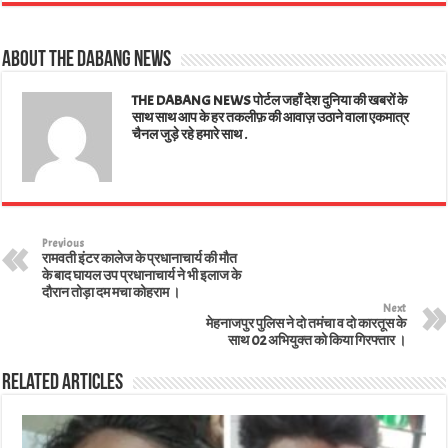
ts
bo
tt
ed
ail
er
e
A
ok
er
In
es
About The Dabang News
pp
t
THE DABANG NEWS पोर्टल जहाँ देश दुनिया की खबरों के
साथ साथ आप के हर तकलीफ़ की आवाज़ उठाने वाला एकमात्र
चैनल जुड़े रहे हमारे साथ .
Previous
रामवती इंटर कालेज के प्रधानाचार्य की मौत
के बाद घायल उप प्रधानाचार्य ने भी इलाज के
दौरान तोड़ा दम मचा कोहराम ।
Next
मेहनाजपुर पुलिस ने दो तमंचा व दो कारतूस के
साथ 02 अभियुक्त को किया गिरफ्तार ।
Related Articles