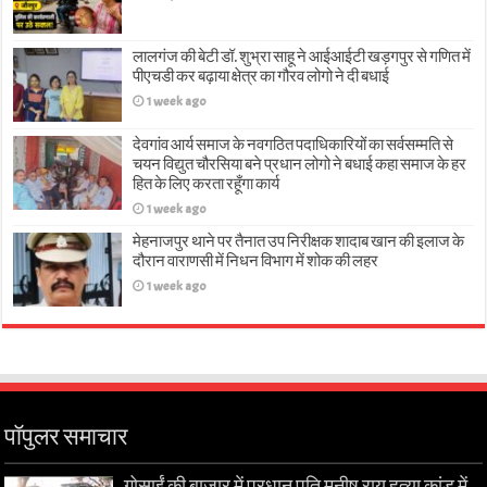
लालगंज की बेटी डॉ. शुभ्रा साहू ने आईआईटी खड़गपुर से गणित में
पीएचडी कर बढ़ाया क्षेत्र का गौरव लोगो ने दी बधाई
1 week ago
देवगांव आर्य समाज के नवगठित पदाधिकारियों का सर्वसम्मति से
चयन विद्युत चौरसिया बने प्रधान लोगो ने बधाई कहा समाज के हर
हित के लिए करता रहूँगा कार्य
1 week ago
मेहनाजपुर थाने पर तैनात उप निरीक्षक शादाब खान की इलाज के
दौरान वाराणसी में निधन विभाग में शोक की लहर
1 week ago
पॉपुलर समाचार
गोसाईं की बाज़ार में प्रधान पति मनीष राय हत्या कांड में