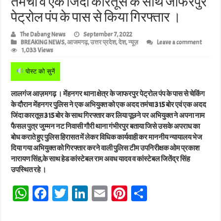
तमंचा व एक जिंदा कारतूस के साथ जाफरपुर
पेट्रोल पंप के पास से किया गिरफ्तार ।
The Dabang News
September 7, 2022
BREAKING NEWS
,
आजमगढ़
,
उत्तर प्रदेश
,
देश
,
न्यूज़
Leave a comment
1,033 Views
पोस्ट को सुनें
लालगंज आज़मगढ़ । मेंहनगर थाना क्षेत्र के जाफरपुर पेट्रोल पंप के पास से चेकिंग
के दौरान मेंहनगर पुलिस ने एक अभियुक्त को एक अदद तमंचा 315 बोर एवं एक अदद
जिंदा कारतूस 315 बोर के साथ गिरफ्तार कर लिया पूछने पर अभियुक्त ने अपना नाम
फैसल पुत्र जुम्मन नट निवासी गौरी थाना गंभीरपुर बताया जिसे उसके अपराध का
बोध कराते हुए पुलिस हिरासत में लेकर विधिक कार्यवाही कर माननीय न्यायालय भेज
दिया गया अभियुक्त को गिरफ्तार करने वाली पुलिस टीम उपनिरीक्षक ओम प्रकाश
नारायण सिंह,के साथ हेड कांस्टेबल राम अवध यादव व कांस्टेबल जितेंद्र सिंह
उपस्थित रहे ।
W
Fa
T
Li
E
Pi
Sh
ha
ce
wi
nk
m
nt
ar