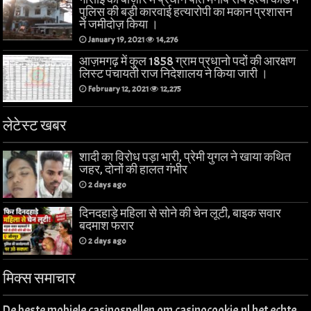
पुलिस की बड़ी कारवाई हत्यारोपी का मकान प्रशासन
ने जमीदोज़ किया ।
January 19, 2021
14,276
आज़मगढ़ में कुल 1858 ग्राम प्रधानो पदों की आरक्षण
लिस्ट पंचायती राज निदेशालय ने किया जारी ।
February 12, 2021
12,275
लेटेस्ट खबर
शादी का विरोध पड़ा भारी, प्रेमी युगल ने खाया कथित
जहर, दोनों की हालत गंभीर
2 days ago
दिनदहाड़े महिला से सोने की चेन लूटी, बाइक सवार
बदमाश फरार
2 days ago
मिक्स समाचार
De beste mobiele casinospellen om casinocookie.nl het echte