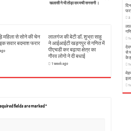
खलासी ने भी तोड़ा दम मची सनसनी ।
दिन
फर
2
लाल
गणि
़े महिला से सोने की चेन
लालगंज की बेटी डॉ. शुभ्रा साहू
1
बाइक सवार बदमाश फरार
ने आईआईटी खड़गपुर से गणित में
देव
पीएचडी कर बढ़ाया क्षेत्र का
 ago
से 
गौरव लोगो ने दी बधाई
के 
1 week ago
1
मेह
इला
1
equired fields are marked
*