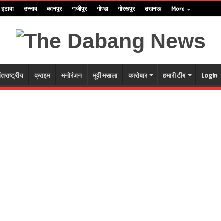
इटावा
उन्नाव
कानपूर
गाजीपुर
गोण्डा
गोरखपुर
लखनऊ
More
ंतराष्ट्रीय
क्राइम
मनोरंजन
मूवी मसाला
कारोबार
हमारी टीम
Login