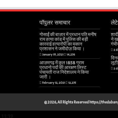
पॉपुलर समाचार
लेट
गोसाईं की बाज़ार में प्रधान पति मनीष
शादी
राय हत्या कांड में पुलिस की बड़ी
ने 
कारवाई हत्यारोपी का मकान
गंभी
प्रशासन ने जमीदोज़ किया ।
2 d
January 19, 2021
14,276
दिनद
आज़मगढ़ में कुल 1858 ग्राम
लूट
प्रधानो पदों की आरक्षण लिस्ट
2 d
पंचायती राज निदेशालय ने किया
जारी ।
February 12, 2021
12,275
@ 2026, All Rights Reserved https://thedab
11:19
Best Physiotherapist in Lucknow