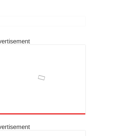
vertisement
ा रहूँगा कार्य
ोग से क्षेत्र के विकास को मिल सकती है नई दिशा
का निराकरण कराना उनकी प्राथमिकता
क संकल्प
vertisement