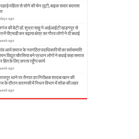
दहाड़े महिला से सोने की चेन लूटी, बाइक सवार बदमाश
ार
 days ago
गंज की बेटी डॉ. शुभ्रा साहू ने आईआईटी खड़गपुर से
त में पीएचडी कर बढ़ाया क्षेत्र का गौरव लोगो ने दी बधाई
 week ago
गांव आर्य समाज के नवगठित पदाधिकारियों का सर्वसम्मति
चयन विद्युत चौरसिया बने प्रधान लोगो ने बधाई कहा समाज
हर हित के लिए करता रहूँगा कार्य
 week ago
नाजपुर थाने पर तैनात उप निरीक्षक शादाब खान की
ज के दौरान वाराणसी में निधन विभाग में शोक की लहर
 week ago