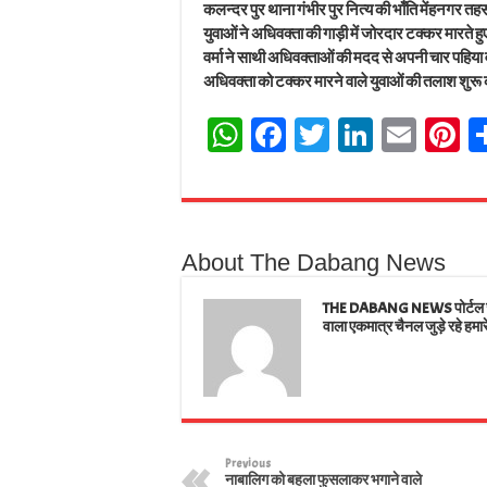
कलन्दर पुर थाना गंभीर पुर नित्य की भाँति मेंहनगर 
युवाओं ने अधिवक्ता की गाड़ी में जोरदार टक्कर मारते ह
वर्मा ने साथी अधिवक्ताओं की मदद से अपनी चार पहिया
अधिवक्ता को टक्कर मारने वाले युवाओं की तलाश शुरू 
W
Fa
T
Li
E
Pi
ha
ce
wi
nk
m
n
ts
bo
tt
ed
ail
e
A
ok
er
In
e
About The Dabang News
pp
t
THE DABANG NEWS पोर्टल जहाँ
वाला एकमात्र चैनल जुड़े रहे हमार
Previous
नाबालिग को बहला फुसलाकर भगाने वाले