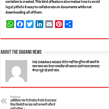
variation is created. This kind of feature also makes
how to avoid
legal pitfalls
it easy to collaborate on documents while not
downloading all of them.
W
Fa
T
Li
E
Pi
Sh
ha
ce
wi
nk
m
nt
ar
ts
bo
tt
ed
ail
er
e
A
ok
er
In
es
About The Dabang News
pp
t
THE DABANG NEWS पोर्टल जहाँ देश दुनिया की खबरों के
साथ साथ आप के हर तकलीफ़ की आवाज़ उठाने वाला एकमात्र
चैनल जुड़े रहे हमारे साथ .
Previous
अमिलिया गांव में टीनशेड में फंदे से लटकता
मिला किशोरी का शव मची सनसनी जाँच में
जुटी पुलिस ।