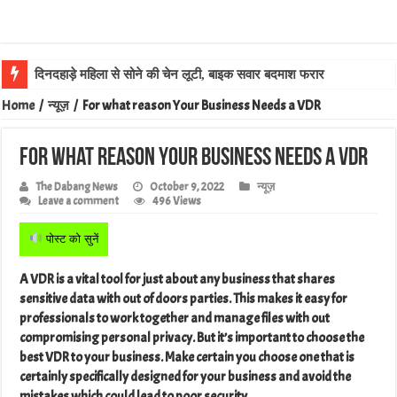
दिनदहाड़े महिला से सोने की चेन लूटी, बाइक सवार बदमाश फरार
Home
/
न्यूज़
/
For what reason Your Business Needs a VDR
For what reason Your Business Needs a VDR
The Dabang News
October 9, 2022
न्यूज़
Leave a comment
496 Views
पोस्ट को सुनें
A VDR is a vital tool for just about any business that shares
sensitive data with out of doors parties. This makes it easy for
professionals to work together and manage files with out
compromising personal privacy. But it’s important to choose the
best VDR to your business. Make certain you choose one that is
certainly specifically designed for your business and avoid the
mistakes which could lead to poor security.