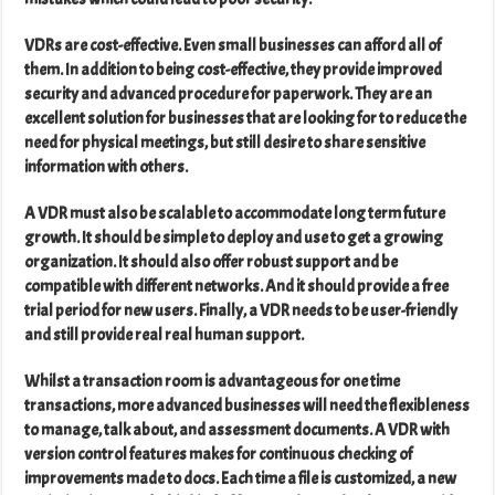
VDRs are cost-effective. Even small businesses can afford all of
them. In addition to being cost-effective, they provide improved
security and advanced procedure for paperwork. They are an
excellent solution for businesses that are looking for to reduce the
need for physical meetings, but still desire to share sensitive
information with others.
A VDR must also be scalable to accommodate long term future
growth. It should be simple to deploy and use to get a growing
organization. It should also offer robust support and be
compatible with different networks. And it should provide a free
trial period for new users. Finally, a VDR needs to be user-friendly
and still provide real real human support.
Whilst a transaction room is advantageous for one time
transactions, more advanced businesses will need the flexibleness
to manage, talk about, and assessment documents. A VDR with
version control features makes for continuous checking of
improvements made to docs. Each time a file is customized, a new