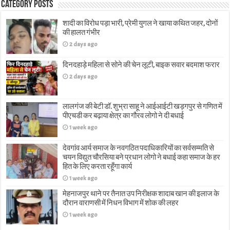
Category Posts
शादी का विरोध पड़ा भारी, प्रेमी युगल ने खाया कथित जहर, दोनों
की हालत गंभीर
2 days ago
दिनदहाड़े महिला से सोने की चेन लूटी, बाइक सवार बदमाश फरार
2 days ago
लालगंज की बेटी डॉ. शुभ्रा साहू ने आईआईटी खड़गपुर से गणित में
पीएचडी कर बढ़ाया क्षेत्र का गौरव लोगो ने दी बधाई
1 week ago
देवगांव आर्य समाज के नवगठित पदाधिकारियों का सर्वसम्मति से
चयन विद्युत चौरसिया बने प्रधान लोगो ने बधाई कहा समाज के हर
हित के लिए करता रहूँगा कार्य
1 week ago
मेहनाजपुर थाने पर तैनात उप निरीक्षक शादाब खान की इलाज के
दौरान वाराणसी में निधन विभाग में शोक की लहर
1 week ago