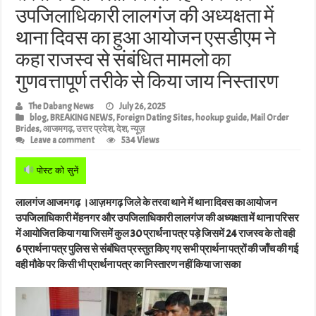
उपजिलाधिकारी लालगंज की अध्यक्षता में
थाना दिवस का हुआ आयोजन एसडीएम ने
कहा राजस्व से संबंधित मामलो का
गुणवत्तापूर्ण तरीके से किया जाय निस्तारण
The Dabang News
July 26, 2025
blog
,
BREAKING NEWS
,
Foreign Dating Sites
,
hookup guide
,
Mail Order
Brides
,
आजमगढ़
,
उत्तर प्रदेश
,
देश
,
न्यूज़
Leave a comment
534 Views
पोस्ट को सुनें
लालगंज आजमगढ़ ।आज़मगढ़ जिले के तरवा थाने में थाना दिवस का आयोजन
उपजिलाधिकारी मेंहनगर और उपजिलाधिकारी लालगंज की अध्यक्षता में थाना परिसर
में आयोजित किया गया जिसमें कुल 30 प्रार्थना पत्र पड़े जिसमें 24 राजस्व के तो वही
6 प्रार्थना पत्र पुलिस से संबंधित प्रस्तुत किए गए सभी प्रार्थना पत्रों की जाँच की गई
वही मौके पर किसी भी प्रार्थना पत्र का निस्तारण नहीं किया जा सका