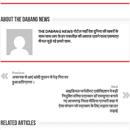
ts
bo
tt
ed
ail
er
e
A
ok
er
In
es
About The Dabang News
pp
t
THE DABANG NEWS पोर्टल जहाँ देश दुनिया की खबरों के
साथ साथ आप के हर तकलीफ़ की आवाज़ उठाने वाला एकमात्र
चैनल जुड़े रहे हमारे साथ .
Previous
अचानक से आएं आंधी तूफान से पेड़ गिरा घर
हुआ क्षतिग्रस्त।
Next
आइडियल जर्नलीस्ट एसोसिएशन मे बड़ी
नियुक्ति वरिष्ठ पत्रकार डॉ रामसुन्दर बनाये
गए आजमगढ़ जिला मीडिया प्रभारी कहा ये
ऐसा संगठन जो पत्रकार के लिए लड़ता रहा हर
लड़ाई
Related Articles