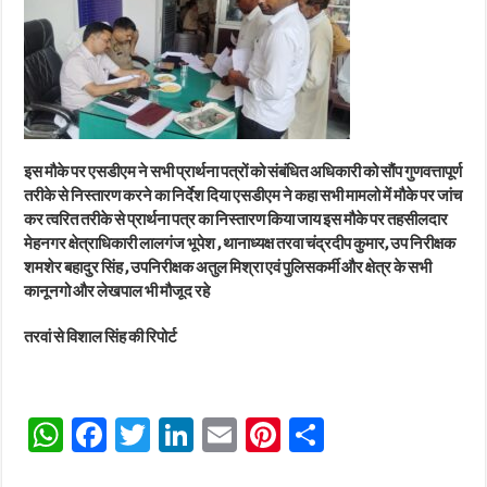
इस मौके पर एसडीएम ने सभी प्रार्थना पत्रों को संबंधित अधिकारी को सौंप गुणवत्तापूर्ण
तरीके से निस्तारण करने का निर्देश दिया एसडीएम ने कहा सभी मामलो में मौके पर जांच
कर त्वरित तरीके से प्रार्थना पत्र का निस्तारण किया जाय इस मौके पर तहसीलदार
मेहनगर क्षेत्राधिकारी लालगंज भूपेश , थानाध्यक्ष तरवा चंद्रदीप कुमार, उप निरीक्षक
शमशेर बहादुर सिंह , उपनिरीक्षक अतुल मिश्रा एवं पुलिसकर्मी और क्षेत्र के सभी
कानूनगो और लेखपाल भी मौजूद रहे
तरवां से विशाल सिंह की रिपोर्ट
W
Fa
T
Li
E
Pi
Sh
ha
ce
wi
nk
m
nt
ar