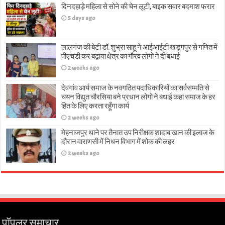
दिनदहाड़े महिला से सोने की चेन लूटी, बाइक सवार बदमाश फरार
5 days ago
लालगंज की बेटी डॉ. शुभ्रा साहू ने आईआईटी खड़गपुर से गणित में
पीएचडी कर बढ़ाया क्षेत्र का गौरव लोगो ने दी बधाई
2 weeks ago
देवगांव आर्य समाज के नवगठित पदाधिकारियों का सर्वसम्मति से
चयन विद्युत चौरसिया बने प्रधान लोगो ने बधाई कहा समाज के हर
हित के लिए करता रहूँगा कार्य
2 weeks ago
मेहनाजपुर थाने पर तैनात उप निरीक्षक शादाब खान की इलाज के
दौरान वाराणसी में निधन विभाग में शोक की लहर
2 weeks ago
पॉपुलर समाचार