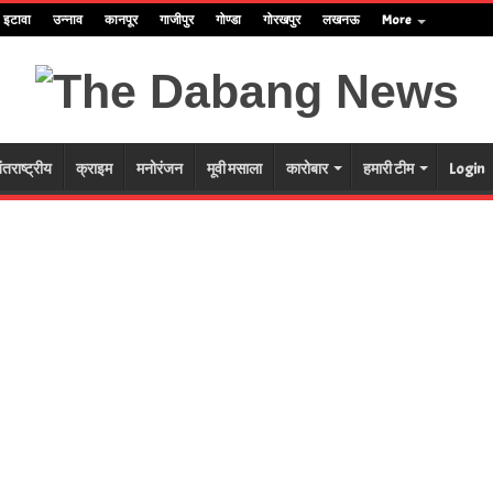
इटावा
उन्नाव
कानपूर
गाजीपुर
गोण्डा
गोरखपुर
लखनऊ
More
ंतराष्ट्रीय
क्राइम
मनोरंजन
मूवी मसाला
कारोबार
हमारी टीम
Login