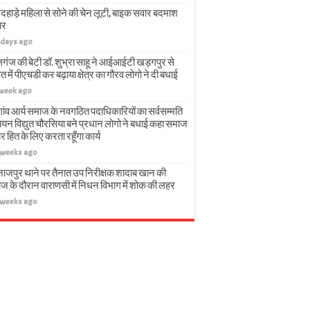
दहाड़े महिला से सोने की चेन लूटी, बाइक सवार बदमाश
ार
 days ago
गंज की बेटी डॉ. शुभ्रा साहू ने आईआईटी खड़गपुर से
त में पीएचडी कर बढ़ाया क्षेत्र का गौरव लोगो ने दी बधाई
 week ago
गांव आर्य समाज के नवगठित पदाधिकारियों का सर्वसम्मति
चयन विद्युत चौरसिया बने प्रधान लोगो ने बधाई कहा समाज
हर हित के लिए करता रहूँगा कार्य
 weeks ago
नाजपुर थाने पर तैनात उप निरीक्षक शादाब खान की
ज के दौरान वाराणसी में निधन विभाग में शोक की लहर
 weeks ago