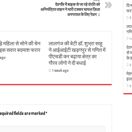
देवगाँव में बाइक से जा रहे दंपति को
दिन
अनियंत्रित वाहन ने मारी टक्कर घायल ज़िला
फर
अस्पताल के लिए रेफ़र ।
3
लाल
गणि
1
़े महिला से सोने की चेन
लालगंज की बेटी डॉ. शुभ्रा साहू
देव
बाइक सवार बदमाश फरार
ने आईआईटी खड़गपुर से गणित में
से 
पीएचडी कर बढ़ाया क्षेत्र का
 ago
के 
गौरव लोगो ने दी बधाई
2
1 week ago
मेह
इला
2
equired fields are marked
*