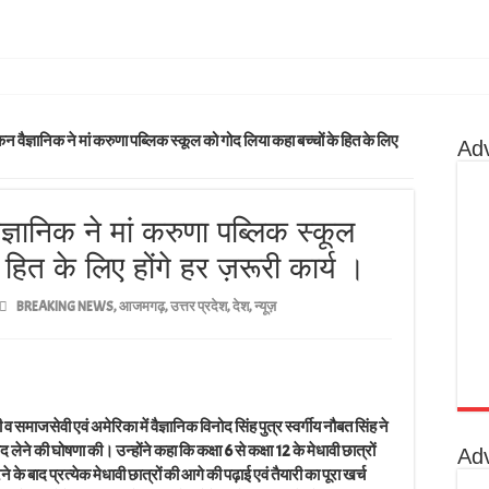
 जहर, दोनों की हालत गंभीर
 वैज्ञानिक ने मां करुणा पब्लिक स्कूल को गोद लिया कहा बच्चों के हित के लिए
Ad
बदमाश फरार
े गणित में पीएचडी कर बढ़ाया क्षेत्र का गौरव लोगो ने दी बधाई
म्मति से चयन विद्युत चौरसिया बने प्रधान लोगो ने बधाई कहा समाज के हर हित के लिए करत
्ञानिक ने मां करुणा पब्लिक स्कूल
ी इलाज के दौरान वाराणसी में निधन विभाग में शोक की लहर
हित के लिए होंगे हर ज़रूरी कार्य ।
वंचित वर्गों को धमकाने प्रताड़ित करने और जातिसूचक टिप्पणियों पर कार्रवाई की मांग
BREAKING NEWS
,
आजमगढ़
,
उत्तर प्रदेश
,
देश
,
न्यूज़
ेलन का हुआ आयोजन युवाओं ने किया भव्य स्वागत कहा युवा समाज की ताकत और उनके सहय
ार किया ग्रहण कहा सार्वजानिक भूमि को अतिक्रमण मुक्त कराना पीड़ितों की समस्या 
े निकली कलश यात्रा बड़ी संख्या में श्रद्धालुओं की रही भीड़ लगते रहे जयकारे
ाजसेवी एवं अमेरिका में वैज्ञानिक विनोद सिंह पुत्र स्वर्गीय नौबत सिंह ने
महोत्सव का आयोजन पौधों की सुरक्षा और उनकी उचित देखभाल करने का लिया गया सामूहि
ोद लेने की घोषणा की। उन्होंने कहा कि कक्षा 6 से कक्षा 12 के मेधावी छात्रों
Ad
ने के बाद प्रत्येक मेधावी छात्रों की आगे की पढ़ाई एवं तैयारी का पूरा खर्च