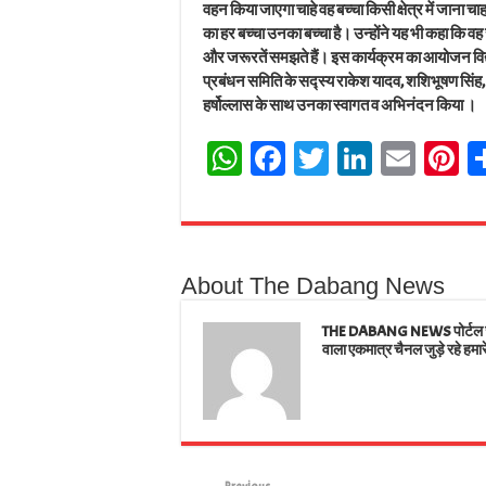
वहन किया जाएगा चाहे वह बच्चा किसी क्षेत्र में जाना चाह
का हर बच्चा उनका बच्चा है। उन्होंने यह भी कहा कि वह 
और जरूरतें समझते हैं। इस कार्यक्रम का आयोजन विद्या
प्रबंधन समिति के सद्स्य राकेश यादव, शशिभूषण सिंह, सत
हर्षोल्लास के साथ उनका स्वागत व अभिनंदन किया ।
W
Fa
T
Li
E
Pi
ha
ce
wi
nk
m
n
ts
bo
tt
ed
ail
e
A
ok
er
In
e
About The Dabang News
pp
t
THE DABANG NEWS पोर्टल जहाँ
वाला एकमात्र चैनल जुड़े रहे हमार
Previous