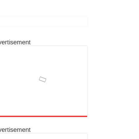
vertisement
ा रहूँगा कार्य
ोग से क्षेत्र के विकास को मिल सकती है नई दिशा
का निराकरण कराना उनकी प्राथमिकता
क संकल्प
vertisement