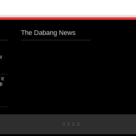
The Dabang News
ार
र व
के