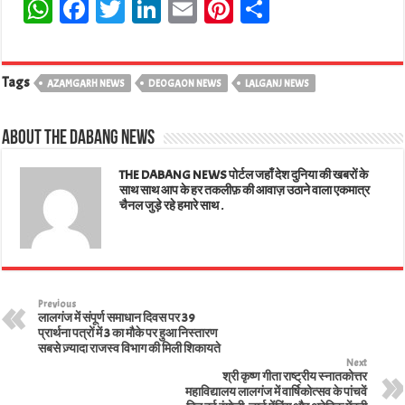
W
Fa
T
Li
E
Pi
Sh
ha
ce
wi
nk
m
nt
ar
ts
bo
tt
ed
ail
er
e
Tags
AZAMGARH NEWS
A
ok
er
DEOGAON NEWS
In
es
LALGANJ NEWS
pp
t
About The Dabang News
THE DABANG NEWS पोर्टल जहाँ देश दुनिया की खबरों के
साथ साथ आप के हर तकलीफ़ की आवाज़ उठाने वाला एकमात्र
चैनल जुड़े रहे हमारे साथ .
Previous
लालगंज में संपूर्ण समाधान दिवस पर 39
प्रार्थना पत्रों में 3 का मौके पर हुआ निस्तारण
सबसे ज़्यादा राजस्व विभाग की मिली शिकायते
Next
श्री कृष्ण गीता राष्ट्रीय स्नातकोत्तर
महाविद्यालय लालगंज में वार्षिकोत्सव के पांचवें