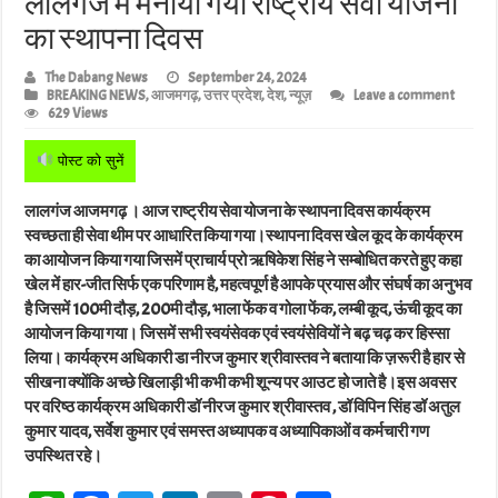
लालगंज में मनाया गया राष्ट्रीय सेवा योजना
का स्थापना दिवस
The Dabang News
September 24, 2024
BREAKING NEWS
,
आजमगढ़
,
उत्तर प्रदेश
,
देश
,
न्यूज़
Leave a comment
629 Views
पोस्ट को सुनें
लालगंज आजमगढ़ । आज राष्ट्रीय सेवा योजना के स्थापना दिवस कार्यक्रम
स्वच्छता ही सेवा थीम पर आधारित किया गया।स्थापना दिवस खेल कूद के कार्यक्रम
का आयोजन किया गया जिसमें प्राचार्य प्रो ऋषिकेश सिंह ने सम्बोधित करते हुए कहा
खेल में हार-जीत सिर्फ एक परिणाम है, महत्वपूर्ण है आपके प्रयास और संघर्ष का अनुभव
है जिसमें 100मी दौड़, 200मी दौड़, भाला फेंक व गोला फेंक, लम्बी कूद, ऊंची कूद का
आयोजन किया गया। जिसमें सभी स्वयंसेवक एवं स्वयंसेवियों ने बढ़ चढ़ कर हिस्सा
लिया। कार्यक्रम अधिकारी डा नीरज कुमार श्रीवास्तव ने बताया कि ज़रूरी है हार से
सीखना क्योंकि अच्छे खिलाड़ी भी कभी कभी शून्य पर आउट हो जाते है।इस अवसर
पर वरिष्ठ कार्यक्रम अधिकारी डॉ नीरज कुमार श्रीवास्तव , डॉ विपिन सिंह डॉ अतुल
कुमार यादव, सर्वेश कुमार एवं समस्त अध्यापक व अध्यापिकाओं व कर्मचारी गण
उपस्थित रहे।