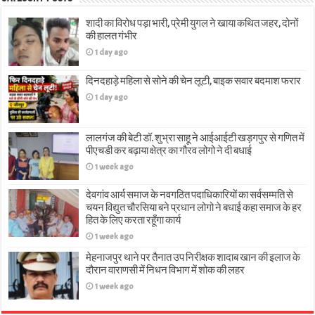
शादी का विरोध पड़ा भारी, प्रेमी युगल ने खाया कथित जहर, दोनों
की हालत गंभीर
1 day ago
दिनदहाड़े महिला से सोने की चेन लूटी, बाइक सवार बदमाश फरार
1 day ago
लालगंज की बेटी डॉ. शुभ्रा साहू ने आईआईटी खड़गपुर से गणित में
पीएचडी कर बढ़ाया क्षेत्र का गौरव लोगो ने दी बधाई
1 week ago
देवगांव आर्य समाज के नवगठित पदाधिकारियों का सर्वसम्मति से
चयन विद्युत चौरसिया बने प्रधान लोगो ने बधाई कहा समाज के हर
हित के लिए करता रहूँगा कार्य
1 week ago
मेहनाजपुर थाने पर तैनात उप निरीक्षक शादाब खान की इलाज के
दौरान वाराणसी में निधन विभाग में शोक की लहर
1 week ago