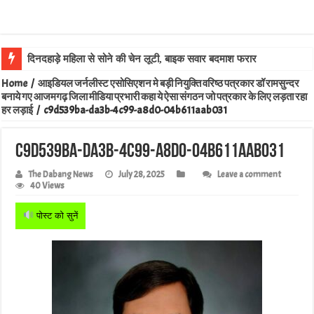
दिनदहाड़े महिला से सोने की चेन लूटी, बाइक सवार बदमाश फरार
Home
/
आइडियल जर्नलीस्ट एसोसिएशन मे बड़ी नियुक्ति वरिष्ठ पत्रकार डॉ रामसुन्दर
बनाये गए आजमगढ़ जिला मीडिया प्रभारी कहा ये ऐसा संगठन जो पत्रकार के लिए लड़ता रहा
हर लड़ाई
/
c9d539ba-da3b-4c99-a8d0-04b611aab031
c9d539ba-da3b-4c99-a8d0-04b611aab031
The Dabang News
July 28, 2025
Leave a comment
40 Views
पोस्ट को सुनें