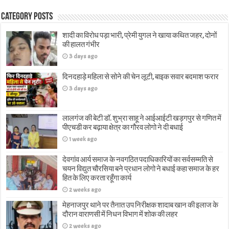
Category Posts
शादी का विरोध पड़ा भारी, प्रेमी युगल ने खाया कथित जहर, दोनों
की हालत गंभीर
3 days ago
दिनदहाड़े महिला से सोने की चेन लूटी, बाइक सवार बदमाश फरार
3 days ago
लालगंज की बेटी डॉ. शुभ्रा साहू ने आईआईटी खड़गपुर से गणित में
पीएचडी कर बढ़ाया क्षेत्र का गौरव लोगो ने दी बधाई
1 week ago
देवगांव आर्य समाज के नवगठित पदाधिकारियों का सर्वसम्मति से
चयन विद्युत चौरसिया बने प्रधान लोगो ने बधाई कहा समाज के हर
हित के लिए करता रहूँगा कार्य
2 weeks ago
मेहनाजपुर थाने पर तैनात उप निरीक्षक शादाब खान की इलाज के
दौरान वाराणसी में निधन विभाग में शोक की लहर
2 weeks ago