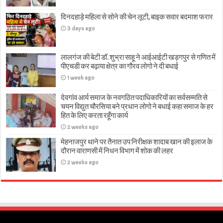
दिनदहाड़े महिला से सोने की चेन लूटी, बाइक सवार बदमाश फरार
3 days ago
लालगंज की बेटी डॉ. शुभ्रा साहू ने आईआईटी खड़गपुर से गणित में
पीएचडी कर बढ़ाया क्षेत्र का गौरव लोगो ने दी बधाई
1 week ago
देवगांव आर्य समाज के नवगठित पदाधिकारियों का सर्वसम्मति से
चयन विद्युत चौरसिया बने प्रधान लोगो ने बधाई कहा समाज के हर
हित के लिए करता रहूँगा कार्य
2 weeks ago
मेहनाजपुर थाने पर तैनात उप निरीक्षक शादाब खान की इलाज के
दौरान वाराणसी में निधन विभाग में शोक की लहर
2 weeks ago