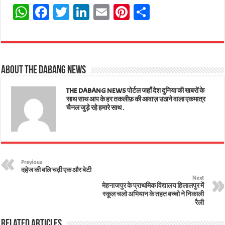
W
Fa
T
Li
E
Pi
Sh
ha
ce
wi
nk
m
nt
ar
ts
bo
tt
ed
ail
er
e
A
ok
er
In
es
About The Dabang News
pp
t
THE DABANG NEWS पोर्टल जहाँ देश दुनिया की खबरों के
साथ साथ आप के हर तकलीफ़ की आवाज़ उठाने वाला एकमात्र
चैनल जुड़े रहे हमारे साथ .
Previous
दहेज की बलि चढ़ी एक और बेटी
Next
मेहनाजपुर के प्राथमिक विद्यालय हिलालपुर में
स्कूल चलो अभियान के तहत बच्चो ने निकाली
रैली
Related Articles