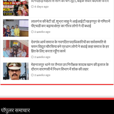
दिनदहाड़े महिला से सोने की चेन लूटी, बाइक सवार बदमाश फरार
6 days ago
लालगंज की बेटी डॉ. शुभ्रा साहू ने आईआईटी खड़गपुर से गणित में
पीएचडी कर बढ़ाया क्षेत्र का गौरव लोगो ने दी बधाई
2 weeks ago
देवगांव आर्य समाज के नवगठित पदाधिकारियों का सर्वसम्मति से
चयन विद्युत चौरसिया बने प्रधान लोगो ने बधाई कहा समाज के हर
हित के लिए करता रहूँगा कार्य
2 weeks ago
मेहनाजपुर थाने पर तैनात उप निरीक्षक शादाब खान की इलाज के
दौरान वाराणसी में निधन विभाग में शोक की लहर
2 weeks ago
पॉपुलर समाचार