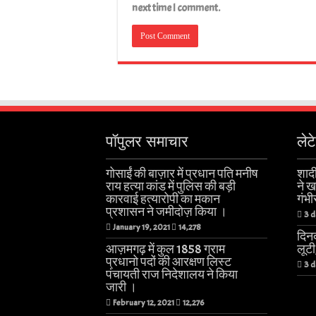
next time I comment.
पॉपुलर समाचार
लेट
गोसाईं की बाज़ार में प्रधान पति मनीष
शादी
राय हत्या कांड में पुलिस की बड़ी
ने 
कारवाई हत्यारोपी का मकान
गंभी
प्रशासन ने जमीदोज़ किया ।
3 d
January 19, 2021
14,278
दिनद
आज़मगढ़ में कुल 1858 ग्राम
लूट
प्रधानो पदों की आरक्षण लिस्ट
3 d
पंचायती राज निदेशालय ने किया
जारी ।
February 12, 2021
12,276