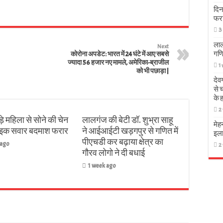
दिन
फर
3
लाल
Next
गणि
कोरोना अपडेट: भारत में 24 घंटे में आए सबसे
ज्यादा 56 हजार नए मामले, अमेरिका-ब्राजील
1
को भी पछाड़ा |
देव
से 
के 
2
़े महिला से सोने की चेन
लालगंज की बेटी डॉ. शुभ्रा साहू
मेह
बाइक सवार बदमाश फरार
ने आईआईटी खड़गपुर से गणित में
इला
पीएचडी कर बढ़ाया क्षेत्र का
 ago
2
गौरव लोगो ने दी बधाई
1 week ago