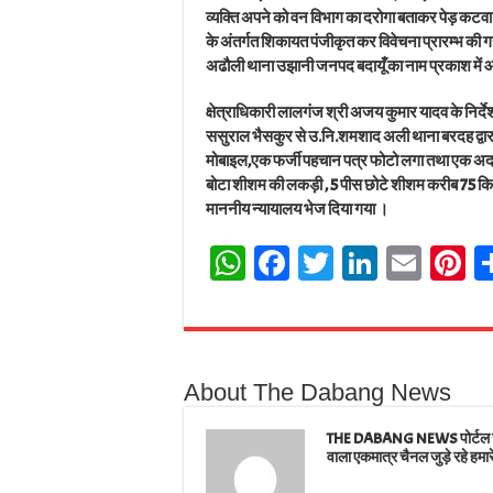
व्यक्ति अपने को वन विभाग का दरोगा बताकर पेड़ कट
के अंतर्गत शिकायत पंजीकृत कर विवेचना प्रारम्भ की गय
अढौली थाना उझानी जनपद बदायूँ का नाम प्रकाश में 
क्षेत्राधिकारी लालगंज श्री अजय कुमार यादव के निर्द
ससुराल भैसकुर से उ.नि.शमशाद अली थाना बरदह द्व
मोबाइल,एक फर्जी पहचान पत्र फोटो लगा तथा एक अदद 
बोटा शीशम की लकड़ी , 5 पीस छोटे शीशम करीब 75 क
माननीय न्यायालय भेज दिया गया ।
W
Fa
T
Li
E
Pi
ha
ce
wi
nk
m
n
ts
bo
tt
ed
ail
e
A
ok
er
In
e
About The Dabang News
pp
t
THE DABANG NEWS पोर्टल जहाँ
वाला एकमात्र चैनल जुड़े रहे हमार