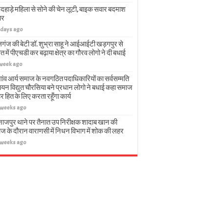
दहाड़े महिला से सोने की चेन लूटी, बाइक सवार बदमाश
ार
 days ago
गंज की बेटी डॉ. शुभ्रा साहू ने आईआईटी खड़गपुर से
त में पीएचडी कर बढ़ाया क्षेत्र का गौरव लोगो ने दी बधाई
 week ago
गांव आर्य समाज के नवगठित पदाधिकारियों का सर्वसम्मति
चयन विद्युत चौरसिया बने प्रधान लोगो ने बधाई कहा समाज
हर हित के लिए करता रहूँगा कार्य
 weeks ago
नाजपुर थाने पर तैनात उप निरीक्षक शादाब खान की
ज के दौरान वाराणसी में निधन विभाग में शोक की लहर
 weeks ago