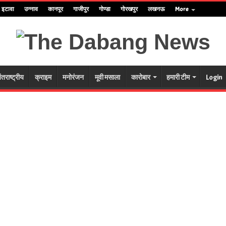
इटावा
उन्नाव
कानपूर
गाजीपुर
गोण्डा
गोरखपुर
लखनऊ
More
ंतराष्ट्रीय
क्राइम
मनोरंजन
मूवी मसाला
कारोबार
हमारी टीम
Login