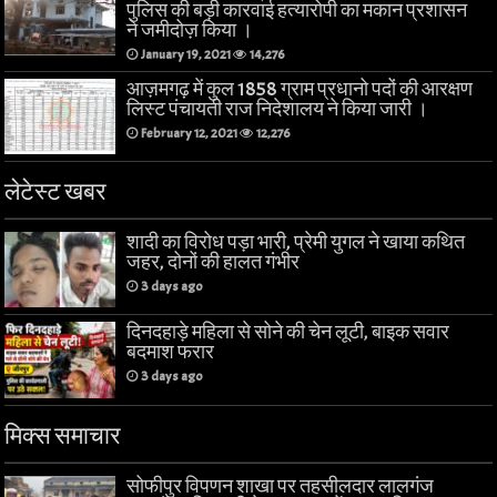
पुलिस की बड़ी कारवाई हत्यारोपी का मकान प्रशासन
ने जमीदोज़ किया ।
January 19, 2021
14,276
आज़मगढ़ में कुल 1858 ग्राम प्रधानो पदों की आरक्षण
लिस्ट पंचायती राज निदेशालय ने किया जारी ।
February 12, 2021
12,276
लेटेस्ट खबर
शादी का विरोध पड़ा भारी, प्रेमी युगल ने खाया कथित
जहर, दोनों की हालत गंभीर
3 days ago
दिनदहाड़े महिला से सोने की चेन लूटी, बाइक सवार
बदमाश फरार
3 days ago
मिक्स समाचार
सोफीपुर विपणन शाखा पर तहसीलदार लालगंज