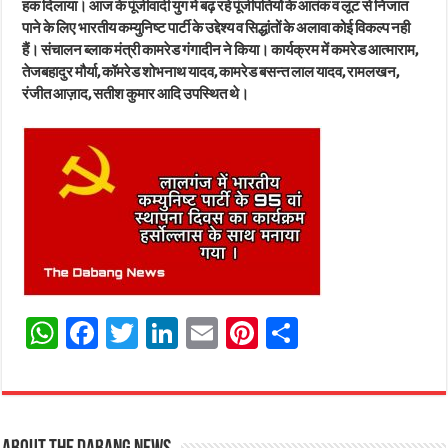
हक दिलाया। आज के पूंजीवादी युग मे बढ़ रहे पूंजीपतियों के आतंक व लूट से निजात
पाने के लिए भारतीय कम्युनिष्ट पार्टी के उद्देश्य व सिद्धांतों के अलावा कोई विकल्प नही
हैं। संचालन ब्लाक मंत्री कामरेड गंगादीन ने किया। कार्यक्रम में कमरेड आत्माराम,
तेजबहादुर मौर्या, कॉमरेड शोभनाथ यादव, कामरेड बसन्त लाल यादव, रामलखन,
रंजीत आज़ाद, सतीश कुमार आदि उपस्थित थे।
W
Fa
T
Li
E
Pi
Sh
ha
ce
wi
nk
m
nt
ar
ts
bo
tt
ed
ail
er
e
A
ok
er
In
es