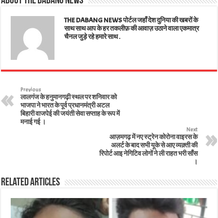
About The Dabang News
pp
t
THE DABANG NEWS पोर्टल जहाँ देश दुनिया की खबरों के
साथ साथ आप के हर तकलीफ़ की आवाज़ उठाने वाला एकमात्र
चैनल जुड़े रहे हमारे साथ .
Previous
लालगंज के हनुमानगढ़ी स्थल पर शनिवार को
भाजपा ने भारत के पूर्व प्रधानमंत्री अटल
बिहारी वाजपेई की जयंती सेवा सप्ताह के रूप में
मनाई गई ।
Next
आज़मगढ़ में नए स्ट्रेन कोरोना वाइरस के
अलर्ट के बाद सभी यूके से आए व्यक़्ती की
रिपोर्ट आइ नेगिटिव लोगों ने ली राहत भरी साँस
।
Related Articles