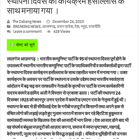
स्थापना दिवस का कार्यक्रम हर्सोल्लास के
साथ मनाया गया ।
The Dabang News
December 26, 2020
BREAKING NEWS
,
आजमगढ़
,
उत्तर प्रदेश
,
देश
,
न्यूज़
,
राजनीति
Leave a comment
628 Views
पोस्ट को सुनें
लालगंज आज़मगढ़ । भारतीय कम्युनिष्ट पार्टी के 95 वां स्थापना दिवस पूर्ण होने के
उपलक्ष्य में स्थानीय भारतीय कम्युनिष्ट पार्टी के पदाधिकारियों व कार्यकर्ताओं द्वारा पार्टी
के स्थापना दिवस कार्यक्रम हर्सोल्लास के साथ तहसील भवन में मनाया गया। उक्त
कार्यक्रम के अवसर पर पार्टी के स्थापना व उसके उद्देश्य तथा भारतीय स्वतंत्रता
आंदोलन में बढ़ चढ़ कर तत्कालीन नेताओ के कृत्यों पर पार्टी के राज्य कार्यकारिणी
सदस्य कामरेड हामिद अली ने विस्तार से प्रकाश डाला। पार्टी की स्थापना 26
दिसम्बर 1925 को कानपुर उत्तर प्रदेश में कामरेड एमएन राय के नेतृत्व में हुई थी।
स्थापना के बाद से ही सीपीआई देश के गरीबो मज़दूरों व किसानों तथा अपने हक से
वंचित लोगो की लड़ाई लड़ते हुए गुलाम भारत में शासन कर रहे ब्रिटिश हुकूमत व
सामंतवादी व्यस्था के खिलाफ देश की आजादी में भाग लिया।देश आजाद होने बाद भी
वह संघर्ष व बंधुआ मज़दूरों को आज़ाद करना, समाज मे व्यप्त भृष्टाचार, महगाई,
बेरोजगारी, जुल्म एवं अत्याचार के विरुद्ध लड़ाई लड़ी। वंचितो व भूमिहीनों को उनका