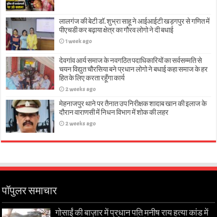
लालगंज की बेटी डॉ. शुभ्रा साहू ने आईआईटी खड़गपुर से गणित में
पीएचडी कर बढ़ाया क्षेत्र का गौरव लोगो ने दी बधाई
1 week ago
देवगांव आर्य समाज के नवगठित पदाधिकारियों का सर्वसम्मति से
चयन विद्युत चौरसिया बने प्रधान लोगो ने बधाई कहा समाज के हर
हित के लिए करता रहूँगा कार्य
2 weeks ago
मेहनाजपुर थाने पर तैनात उप निरीक्षक शादाब खान की इलाज के
दौरान वाराणसी में निधन विभाग में शोक की लहर
2 weeks ago
पॉपुलर समाचार
गोसाईं की बाज़ार में प्रधान पति मनीष राय हत्या कांड में