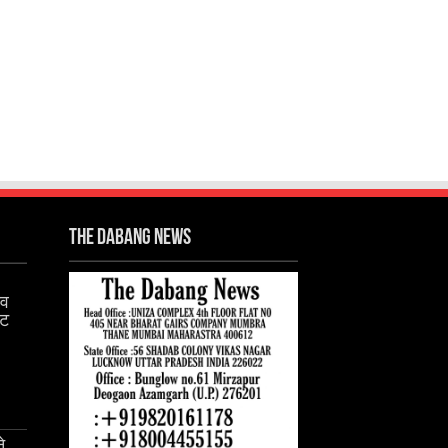
The Dabang News
तव
ेट
े