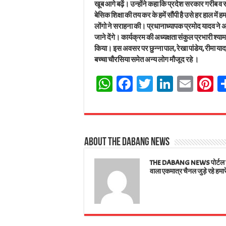
खूब आगे बढ़ें। उन्होंने कहा कि प्रदेश सरकार गरीब व सम
बेसिक शिक्षा की तय कर के हमें सौंपी है उसे हर हाल में
लोंगो ने सराहना की। प्रधानाध्यापक प्रमोद यादव ने अभ
जाने देंगे। कार्यक्रम की अध्यक्षता संकुल प्रभारी श्
किया। इस अवसर पर छुन्ना पाल, रेखा पांडेय, रीमा यादव
बच्चा चौरसिया समेत अन्य लोग मौजूद रहे ।
W
Fa
T
Li
E
Pi
ha
ce
wi
nk
m
n
ts
bo
tt
ed
ail
e
A
ok
er
In
e
About The Dabang News
pp
t
THE DABANG NEWS पोर्टल जहाँ
वाला एकमात्र चैनल जुड़े रहे हमार