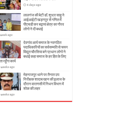
4 days ago
लालगंज की बेटी डॉ. शुभ्रा साहू ने
आईआईटी खड़गपुर से गणित में
पीएचडी कर बढ़ाया क्षेत्र का गौरव
लोगो ने दी बधाई
 week ago
देवगांव आर्य समाज के नवगठित
पदाधिकारियों का सर्वसम्मति से चयन
विद्युत चौरसिया बने प्रधान लोगो ने
बधाई कहा समाज के हर हित के लिए
 रहूँगा कार्य
 weeks ago
मेहनाजपुर थाने पर तैनात उप
निरीक्षक शादाब खान की इलाज के
दौरान वाराणसी में निधन विभाग में
शोक की लहर
 weeks ago