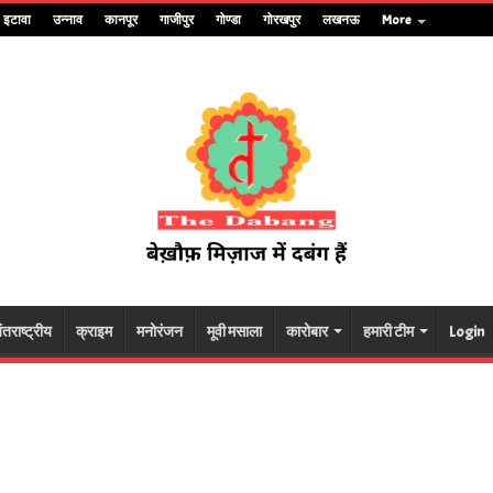
इटावा
उन्नाव
कानपूर
गाजीपुर
गोण्डा
गोरखपुर
लखनऊ
More
ंतराष्ट्रीय
क्राइम
मनोरंजन
मूवी मसाला
कारोबार
हमारी टीम
Login