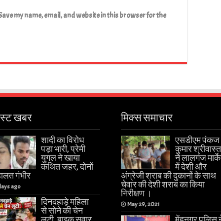
Save my name, email, and website in this browser for the
ेस्ट खबर
मिक्स समाचार
शादी का विरोध
एसडीएम पंकज
पड़ा भारी, प्रेमी
कुमार श्रीवास्
युगल ने खाया
ने लालगंज मार्क
कथित जहर, दोनों
में देशी और
हालत गंभीर
अंग्रेजी शराब की दुकानों के साथ
चेवार की देशी शराब का किया
days ago
निरीक्षण ।
दिनदहाड़े महिला
May 29, 2021
से सोने की चेन
लूटी, बाइक सवार
मेंहनगर पुलिस न