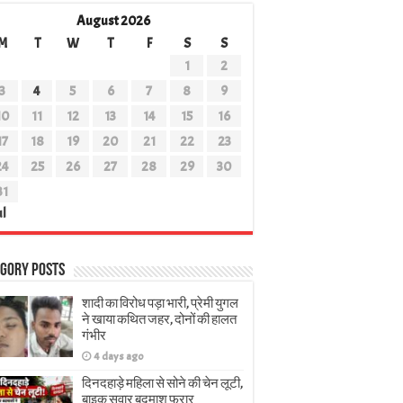
August 2026
M
T
W
T
F
S
S
1
2
3
4
5
6
7
8
9
10
11
12
13
14
15
16
17
18
19
20
21
22
23
24
25
26
27
28
29
30
31
ul
gory Posts
शादी का विरोध पड़ा भारी, प्रेमी युगल
ने खाया कथित जहर, दोनों की हालत
गंभीर
4 days ago
दिनदहाड़े महिला से सोने की चेन लूटी,
बाइक सवार बदमाश फरार