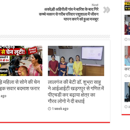
Next
अकोल्ही अहिरौली गांव मे बारिश के बाद गिरे
कच्चे मकान से गरीब परिवार पशुशाला में जीवन
यापन करने को हुआ मजबूर
1
करता
2
़े महिला से सोने की चेन
लालगंज की बेटी डॉ. शुभ्रा साहू
बाइक सवार बदमाश फरार
ने आईआईटी खड़गपुर से गणित में
पीएचडी कर बढ़ाया क्षेत्र का
 ago
गौरव लोगो ने दी बधाई
2
1 week ago