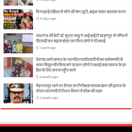
दिनदहाड़े महिला से सोने की चेन लूटी, बाइक सवार बदमाश फरार
4 days ago
लालगंज की बेटी डॉ. शुभ्रा साहू ने आईआईटी खड़गपुर से गणित में
पीएचडी कर बढ़ाया क्षेत्र का गौरव लोगो ने दी बधाई
1 week ago
देवगांव आर्य समाज के नवगठित पदाधिकारियों का सर्वसम्मति से
चयन विद्युत चौरसिया बने प्रधान लोगो ने बधाई कहा समाज के हर
हित के लिए करता रहूँगा कार्य
2 weeks ago
मेहनाजपुर थाने पर तैनात उप निरीक्षक शादाब खान की इलाज के
दौरान वाराणसी में निधन विभाग में शोक की लहर
2 weeks ago