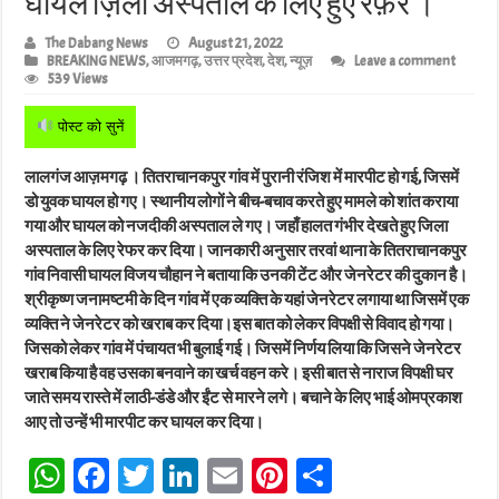
घायल ज़िला अस्पताल के लिए हुए रेफ़र ।
The Dabang News
August 21, 2022
BREAKING NEWS
,
आजमगढ़
,
उत्तर प्रदेश
,
देश
,
न्यूज़
Leave a comment
539 Views
पोस्ट को सुनें
लालगंज आज़मगढ़ । तितराचानकपुर गांव में पुरानी रंजिश में मारपीट हो गई, जिसमें
डो युवक घायल हो गए। स्थानीय लोगों ने बीच-बचाव करते हुए मामले को शांत कराया
गया और घायल को नजदीकी अस्पताल ले गए। जहाँ हालत गंभीर देखते हुए जिला
अस्पताल के लिए रेफर कर दिया। जानकारी अनुसार तरवां थाना के तितराचानकपुर
गांव निवासी घायल विजय चौहान ने बताया कि उनकी टेंट और जेनरेटर की दुकान है।
श्रीकृष्ण जनामष्टमी के दिन गांव में एक व्यक्ति के यहां जेनरेटर लगाया था जिसमें एक
व्यक्ति ने जेनरेटर को खराब कर दिया।इस बात को लेकर विपक्षी से विवाद हो गया।
जिसको लेकर गांव में पंचायत भी बुलाई गई। जिसमें निर्णय लिया कि जिसने जेनरेटर
खराब किया है वह उसका बनवाने का खर्च वहन करे। इसी बात से नाराज विपक्षी घर
जाते समय रास्ते में लाठी-डंडे और ईंट से मारने लगे। बचाने के लिए भाई ओमप्रकाश
आए तो उन्हें भी मारपीट कर घायल कर दिया।
W
Fa
T
Li
E
Pi
Sh