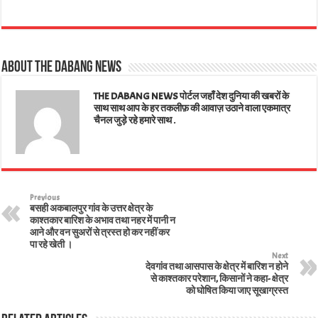
ha
ce
wi
nk
m
nt
ar
ts
bo
tt
ed
ail
er
e
A
ok
er
In
es
About The Dabang News
pp
t
THE DABANG NEWS पोर्टल जहाँ देश दुनिया की खबरों के
साथ साथ आप के हर तकलीफ़ की आवाज़ उठाने वाला एकमात्र
चैनल जुड़े रहे हमारे साथ .
Previous
बसही अकबालपुर गांव के उत्तर क्षेत्र के
काश्तकार बारिश के अभाव तथा नहर में पानी न
आने और वन सुअरों से त्रस्त हो कर नहीं कर
पा रहे खेती ।
Next
देवगांव तथा आसपास के क्षेत्र में बारिश न होने
से काश्तकार परेशान, किसानों ने कहा- क्षेत्र
को घोषित किया जाए सूखाग्रस्त