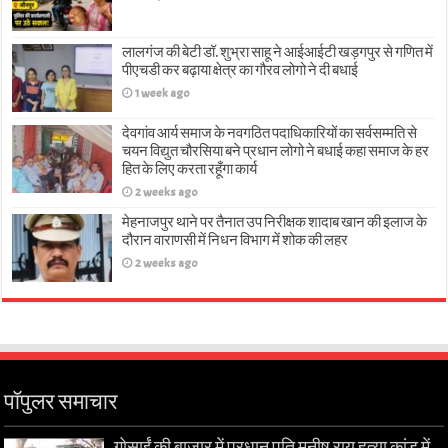
लालगंज की बेटी डॉ. शुभ्रा साहू ने आईआईटी खड़गपुर से गणित में
पीएचडी कर बढ़ाया क्षेत्र का गौरव लोगो ने दी बधाई
1 week ago
देवगांव आर्य समाज के नवगठित पदाधिकारियों का सर्वसम्मति से
चयन विद्युत चौरसिया बने प्रधान लोगो ने बधाई कहा समाज के हर
हित के लिए करता रहूँगा कार्य
2 weeks ago
मेहनाजपुर थाने पर तैनात उप निरीक्षक शादाब खान की इलाज के
दौरान वाराणसी में निधन विभाग में शोक की लहर
2 weeks ago
पॉपुलर समाचार
गोसाईं की बाज़ार में प्रधान पति मनीष राय हत्या कांड में