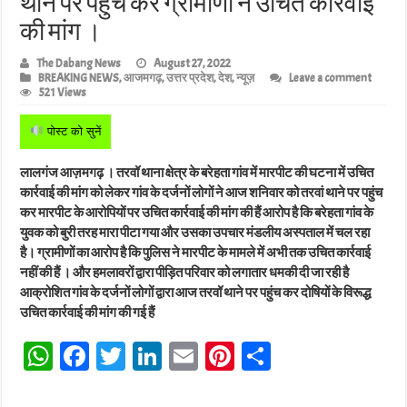
थाने पर पहुंच कर ग्रामीणों ने उचित कार्रवाई
की मांग ।
The Dabang News
August 27, 2022
BREAKING NEWS
,
आजमगढ़
,
उत्तर प्रदेश
,
देश
,
न्यूज़
Leave a comment
521 Views
पोस्ट को सुनें
लालगंज आज़मगढ़ । तरवॉ थाना क्षेत्र के बरेहता गांव में मारपीट की घटना में उचित
कार्रवाई की मांग को लेकर गांव के दर्जनों लोगों ने आज शनिवार को तरवां थाने पर पहुंच
कर मारपीट के आरोपियों पर उचित कार्रवाई की मांग की हैं आरोप है कि बरेहता गांव के
युवक को बुरी तरह मारा पीटा गया और उसका उपचार मंडलीय अस्पताल में चल रहा
है। ग्रामीणों का आरोप है कि पुलिस ने मारपीट के मामले में अभी तक उचित कार्रवाई
नहीं की हैं । और हमलावरों द्वारा पीड़ित परिवार को लगातार धमकी दी जा रही है
आक्रोशित गांव के दर्जनों लोगों द्वारा आज तरवॉ थाने पर पहुंच कर दोषियों के विरूद्ध
उचित कार्रवाई की मांग की गई हैं
W
Fa
T
Li
E
Pi
Sh
ha
ce
wi
nk
m
nt
ar