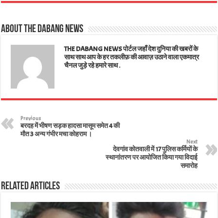
ts
bo
tt
ed
ail
er
e
A
ok
er
In
es
About The Dabang News
pp
t
THE DABANG NEWS पोर्टल जहाँ देश दुनिया की खबरों के
साथ साथ आप के हर तकलीफ़ की आवाज़ उठाने वाला एकमात्र
चैनल जुड़े रहे हमारे साथ .
Previous
बरदह में भीषण सड़क हादसा मासूम समेत 4 की
मौत 3 अन्य गंभीर मचा कोहराम ।
Next
देवगांव कोतवाली में 17 पुलिस कर्मियों के
स्थानांतरण पर आयोजित किया गया विदाई
समारोह
Related Articles