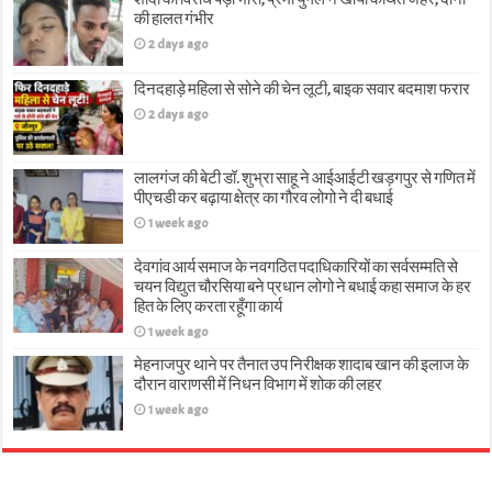
की हालत गंभीर
2 days ago
दिनदहाड़े महिला से सोने की चेन लूटी, बाइक सवार बदमाश फरार
2 days ago
लालगंज की बेटी डॉ. शुभ्रा साहू ने आईआईटी खड़गपुर से गणित में
पीएचडी कर बढ़ाया क्षेत्र का गौरव लोगो ने दी बधाई
1 week ago
देवगांव आर्य समाज के नवगठित पदाधिकारियों का सर्वसम्मति से
चयन विद्युत चौरसिया बने प्रधान लोगो ने बधाई कहा समाज के हर
हित के लिए करता रहूँगा कार्य
1 week ago
मेहनाजपुर थाने पर तैनात उप निरीक्षक शादाब खान की इलाज के
दौरान वाराणसी में निधन विभाग में शोक की लहर
1 week ago