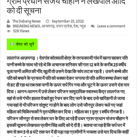
ग्राम प्रधान संजय चौहान ने लेखपाल आदि
को दी सूचना
The Dabang News
September 25, 2022
BREAKING NEWS
,
आजमगढ़
,
उत्तर प्रदेश
,
देश
,
न्यूज़
Leave a comment
528 Views
पोस्ट को सुनें
लालगंज आज़मगढ़ । देवगांव कोतवाली क्षेत्र के तरफकाजी गांव में खाना खाकर पति
पत्नी बच्चे के साथ सो रहे थे कि अचानक शनिवार की रात 12 बजे के करीब 25 वर्षीय
पूजा पत्नी अमित की नींद खुली तो उसने देखा कि सांप लटक रहा है। उसने बच्चे और
पति को बचाने के प्रयास में पति को धक्का देकर जगाया तो पति अमित बच्चा लेकर वहां
से हट ही रहा था तब तक पत्नी के ऊपर सर्प गिर गया और घुटने के ऊपर उसने दंश मार
दिया। आनन-फानन में उसे लेकर परिजन सामुदायिक स्वास्थ्य केंद्र लालगंज गए
वहां से उसे गंभीर हालत देखते हुए रेफर कर दिए जाने के बाद उसे खरिहानी ले जाया
गया वहां से भी परिजन संतुष्ट ना होने के बाद लोग उसे जौनपुर लेकर चले गए जहां
महिला को चिकित्सकों ने मृत घोषित कर दिया। महिला का 1 पुत्र 1 वर्षीय रौनक है।
परिजन जौनपुर से शव लेकर घर के लिए आ रहे हैं उधर ग्राम प्रधान संजय चौहान ने
इसकी सूचना लेखपाल प्रवीण सिंह आदि को दे दी है। बताया जा रहा है कि सर्प घर में
कम से कम 5 से 6 घंटे तक घर में ही पड़ा रहा ग्रामीणों ने भयवश उसे मार दिया कि कहीं