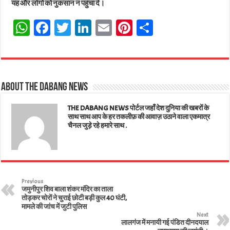
यह और लोगों को नुकसान न पहुंचा दे।
W
Fa
T
Li
E
Pi
Sh
ha
ce
wi
nk
m
nt
ar
ts
bo
tt
ed
ail
er
e
A
ok
er
In
es
About The Dabang News
pp
t
THE DABANG NEWS पोर्टल जहाँ देश दुनिया की खबरों के
साथ साथ आप के हर तकलीफ़ की आवाज़ उठाने वाला एकमात्र
चैनल जुड़े रहे हमारे साथ .
Previous
जमुनीपुर शिव बाला शंकर मंदिर का ताला
तोड़कर चोरों ने चुराई छोटी बड़ी कुल 40 घंटी,
मामले की जांच में जुटी पुलिस
Next
लालगंज में मनायी गई पंडित दीनदयाल