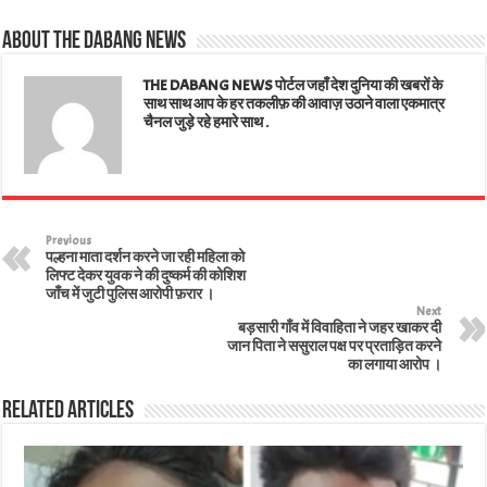
A
ok
er
In
es
About The Dabang News
pp
t
THE DABANG NEWS पोर्टल जहाँ देश दुनिया की खबरों के
साथ साथ आप के हर तकलीफ़ की आवाज़ उठाने वाला एकमात्र
चैनल जुड़े रहे हमारे साथ .
Previous
पल्हना माता दर्शन करने जा रही महिला को
लिफ्ट देकर युवक ने की दुष्कर्म की कोशिश
जाँच में जुटी पुलिस आरोपी फ़रार ।
Next
बड़सारी गाँव में विवाहिता ने जहर खाकर दी
जान पिता ने ससुराल पक्ष पर प्रताड़ित करने
का लगाया आरोप ।
Related Articles