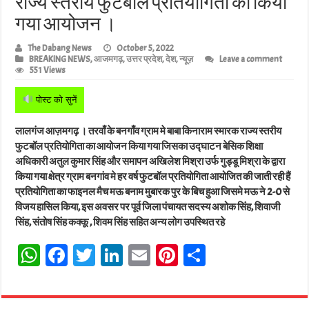
राज्य स्तरीय फुटबॉल प्रतियोगिता का किया
गया आयोजन ।
The Dabang News
October 5, 2022
BREAKING NEWS
,
आजमगढ़
,
उत्तर प्रदेश
,
देश
,
न्यूज़
Leave a comment
551 Views
पोस्ट को सुनें
लालगंज आज़मगढ़ । तरवाँ के बनगाँव ग्राम मे बाबा किनाराम स्मारक राज्य स्तरीय
फुटबॉल प्रतियोगिता का आयोजन किया गया जिसका उद्घाटन बेसिक शिक्षा
अधिकारी अतुल कुमार सिंह और समापन अखिलेश मिश्रा उर्फ गुड्डू मिश्रा के द्वारा
किया गया क्षेत्र ग्राम बनगांव मे हर वर्ष फुटबॉल प्रतियोगिता आयोजित की जाती रही हैं
प्रतियोगिता का फाइनल मैच मऊ बनाम मुबारक पुर के बिच हुआ जिसमे मऊ ने 2-0 से
विजय हासिल किया, इस अवसर पर पूर्व जिला पंचायत सदस्य अशोक सिंह, शिवाजी
सिंह, संतोष सिंह कक्कू , शिवम सिंह सहित अन्य लोग उपस्थित रहे
W
Fa
T
Li
E
Pi
Sh
ha
ce
wi
nk
m
nt
ar
ts
bo
tt
ed
ail
er
e