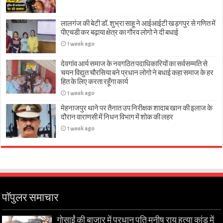
लालगंज की बेटी डॉ. शुभ्रा साहू ने आईआईटी खड़गपुर से गणित में
पीएचडी कर बढ़ाया क्षेत्र का गौरव लोगो ने दी बधाई
1 week ago
देवगांव आर्य समाज के नवगठित पदाधिकारियों का सर्वसम्मति से
चयन विद्युत चौरसिया बने प्रधान लोगो ने बधाई कहा समाज के हर
हित के लिए करता रहूँगा कार्य
1 week ago
मेहनाजपुर थाने पर तैनात उप निरीक्षक शादाब खान की इलाज के
दौरान वाराणसी में निधन विभाग में शोक की लहर
1 week ago
पॉपुलर समाचार
गोसाईं की बाज़ार में प्रधान पति मनीष राय हत्या कांड में