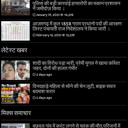
पुलिस की बड़ी कारवाई हत्यारोपी का मकान प्रशासन
ने जमीदोज़ किया ।
January 19, 2021
14,276
आज़मगढ़ में कुल 1858 ग्राम प्रधानो पदों की आरक्षण
लिस्ट पंचायती राज निदेशालय ने किया जारी ।
February 12, 2021
12,275
लेटेस्ट खबर
शादी का विरोध पड़ा भारी, प्रेमी युगल ने खाया कथित
जहर, दोनों की हालत गंभीर
2 days ago
दिनदहाड़े महिला से सोने की चेन लूटी, बाइक सवार
बदमाश फरार
2 days ago
मिक्स समाचार
बछवल गांव में करंट लगने से युवक की मौत,परिजनों में