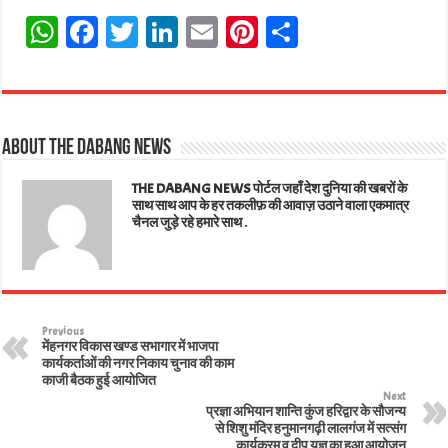
W
Fa
T
Li
E
Pi
Sh
ha
ce
wi
nk
m
nt
ar
ts
bo
tt
ed
ail
er
e
A
ok
er
In
es
About The Dabang News
pp
t
THE DABANG NEWS पोर्टल जहाँ देश दुनिया की खबरों के
साथ साथ आप के हर तकलीफ़ की आवाज़ उठाने वाला एकमात्र
चैनल जुड़े रहे हमारे साथ .
Previous
मेंहनगर विकास खण्ड सभागार में भाजपा
कार्यकर्ताओं की नगर निकाय चुनाव की काम
काजी बैठक हुई आयोजित
Next
प्रज्ञा अभियान शान्ति कुंज हरिद्वार के सौजन्य
से शिशु मंदिर हनुमानगढ़ी लालगंज में सत्संग
कार्यक्रम व दीप यज्ञ का हुआ आयोजन