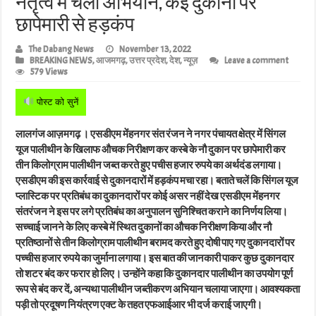
नेतृत्व में चला अभियान, कई दुकानों पर
छापेमारी से हड़कंप
The Dabang News
November 13, 2022
BREAKING NEWS
,
आजमगढ़
,
उत्तर प्रदेश
,
देश
,
न्यूज़
Leave a comment
579 Views
पोस्ट को सुनें
लालगंज आज़मगढ़ । एसडीएम मेंहनगर संत रंजन ने नगर पंचायत क्षेत्र में सिंगल
यूज पालीथीन के खिलाफ औचक निरीक्षण कर कस्बे के नौ दुकान पर छापेमारी कर
तीन किलोग्राम पालीथीन जब्त करते हुए पचीस हजार रुपये का अर्थदंड लगाया।
एसडीएम की इस कार्रवाई से दुकानदारों में हड़कंप मचा रहा। बताते चलें कि सिंगल यूज
प्लास्टिक पर प्रतिबंध का दुकानदारों पर कोई असर नहीं देख एसडीएम मेंहनगर
संतरंजन ने इस पर लगे प्रतिबंध का अनुपालन सुनिश्चित कराने का निर्णय लिया।
सच्चाई जानने के लिए कस्बे में स्थित दुकानों का औचक निरीक्षण किया और नौ
प्रतिष्ठानों से तीन किलोग्राम पालीथीन बरामद करते हुए दोषी पाए गए दुकानदारों पर
पच्चीस हजार रुपये का जुर्माना लगाया। इस बात की जानकारी पाकर कुछ दुकानदार
तो शटर बंद कर फरार हो लिए। उन्होंने कहा कि दुकानदार पालीथीन का उपयोग पूर्ण
रूप से बंद कर दें, अन्यथा पालीथीन जब्तीकरण अभियान चलाया जाएगा। आवश्यकता
पड़ी तो प्रदूषण नियंत्रण एक्ट के तहत एफआईआर भी दर्ज कराई जाएगी।