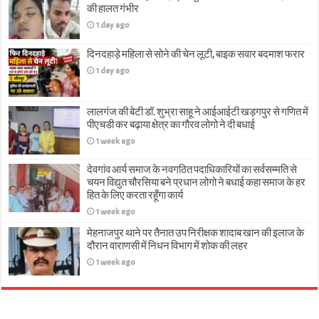
की हालत गंभीर
1 day ago
दिनदहाड़े महिला से सोने की चेन लूटी, बाइक सवार बदमाश फरार
1 day ago
लालगंज की बेटी डॉ. शुभ्रा साहू ने आईआईटी खड़गपुर से गणित में
पीएचडी कर बढ़ाया क्षेत्र का गौरव लोगो ने दी बधाई
1 week ago
देवगांव आर्य समाज के नवगठित पदाधिकारियों का सर्वसम्मति से
चयन विद्युत चौरसिया बने प्रधान लोगो ने बधाई कहा समाज के हर
हित के लिए करता रहूँगा कार्य
1 week ago
मेहनाजपुर थाने पर तैनात उप निरीक्षक शादाब खान की इलाज के
दौरान वाराणसी में निधन विभाग में शोक की लहर
1 week ago