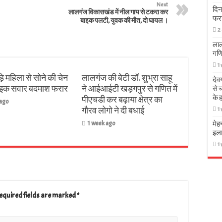
Next
दिन
लालगंज विकासखंड में नील गाय से टकरा कर
फर
बाइक पलटी, युवक की मौत, दो घायल ।
2
लाल
गणि
1
़े महिला से सोने की चेन
लालगंज की बेटी डॉ. शुभ्रा साहू
देव
बाइक सवार बदमाश फरार
ने आईआईटी खड़गपुर से गणित में
से 
के 
पीएचडी कर बढ़ाया क्षेत्र का
 ago
गौरव लोगो ने दी बधाई
1
1 week ago
मेह
इला
1
equired fields are marked
*