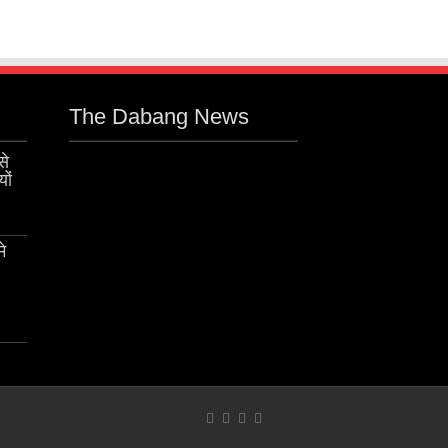
The Dabang News
से
ों
मे