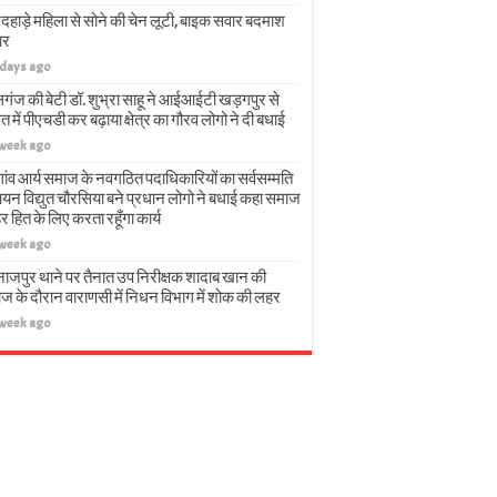
दहाड़े महिला से सोने की चेन लूटी, बाइक सवार बदमाश
ार
 days ago
गंज की बेटी डॉ. शुभ्रा साहू ने आईआईटी खड़गपुर से
त में पीएचडी कर बढ़ाया क्षेत्र का गौरव लोगो ने दी बधाई
 week ago
गांव आर्य समाज के नवगठित पदाधिकारियों का सर्वसम्मति
चयन विद्युत चौरसिया बने प्रधान लोगो ने बधाई कहा समाज
हर हित के लिए करता रहूँगा कार्य
 week ago
नाजपुर थाने पर तैनात उप निरीक्षक शादाब खान की
ज के दौरान वाराणसी में निधन विभाग में शोक की लहर
 week ago