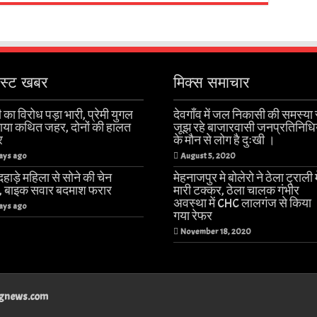
ेस्ट खबर
मिक्स समाचार
 का विरोध पड़ा भारी, प्रेमी युगल
देवगाँव में जल निकासी की समस्या 
खाया कथित जहर, दोनों की हालत
जूझ रहे बाजारवासी जनप्रतिनिधिय
र
के मौन से लोग है दुःखी ।
ays ago
August 5, 2020
हाड़े महिला से सोने की चेन
मेहनाजपुर मे बोलेरो ने ठेला ट्राली 
ी, बाइक सवार बदमाश फरार
मारी टक्कर, ठेला चालक गंभीर
अवस्था में CHC लालगंज से किया
ays ago
गया रेफर
November 18, 2020
angnews.com