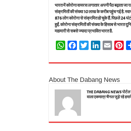
भारत में कोरोना वायरस लगातार अपनी पैठ बढ़ाता जा रहा ह
संक्रमितों की संख्या 10 लाख के करीब पहुंच गई है. स्
876 लोग कोरोना से संक्रमित हो चुके हैं. पिछले 24 घ
हुईं. कोरोना संक्रमितों की संख्या के हिसाब से भारत द
महामारी से सबसे ज्यादा प्रभावित भारत है.
W
Fa
T
Li
E
Pi
ha
ce
wi
nk
m
n
ts
bo
tt
ed
ail
e
A
ok
er
In
e
About The Dabang News
pp
t
THE DABANG NEWS पोर्टल जहाँ
वाला एकमात्र चैनल जुड़े रहे हमार