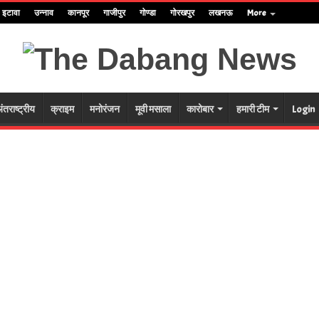
इटावा
उन्नाव
कानपूर
गाजीपुर
गोण्डा
गोरखपुर
लखनऊ
More
ंतराष्ट्रीय
क्राइम
मनोरंजन
मूवी मसाला
कारोबार
हमारी टीम
Login