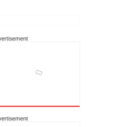
vertisement
ा रहूँगा कार्य
ोग से क्षेत्र के विकास को मिल सकती है नई दिशा
का निराकरण कराना उनकी प्राथमिकता
क संकल्प
vertisement