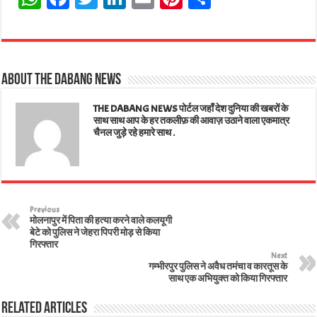
ha
ce
wi
nk
m
nt
ar
ts
bo
tt
ed
ail
er
e
A
ok
er
In
es
About The Dabang News
pp
t
THE DABANG NEWS पोर्टल जहाँ देश दुनिया की खबरों के
साथ साथ आप के हर तकलीफ़ की आवाज़ उठाने वाला एकमात्र
चैनल जुड़े रहे हमारे साथ .
Previous
मोलनापुर में पिता की हत्या करने वाले कलयूगी
बेटे को पुलिस ने जेहरा पिपरी मोड़ से किया
गिरफ्तार
Next
गम्भीरपुर पुलिस ने अवैध तमंचा व कारतूस के
साथ एक अभियुक्त को किया गिरफ्तार
Related Articles