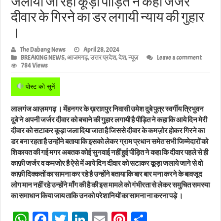
जलाया जा रहा कूड़ा पीड़ित ने कहा जर्जर
दीवार के गिरने का डर लगायी न्याय की गुहार
।
The Dabang News
April 28, 2024
BREAKING NEWS
,
आजमगढ़
,
उत्तर प्रदेश
,
देश
,
न्यूज़
Leave a comment
784 Views
पोस्ट को सुनें
लालगंज आज़मगढ़ । मेंहनगर के ख़राग़पुर निवासी उमेश दुबे पुत्र स्वर्गीय त्रिभुवन
दुबे ने अपनी जर्जर दीवार को बचाने की गुहार लगायी है पीड़ित ने कहा कि आये दिन मेरी
दीवार को सटाकर कूड़ा जला दिया जाता है जिससे दीवार के कमज़ोर होकर गिरने का
डर बना रहता है उन्होंने बताया कि इसको लेकर ग्राम प्रधान समेत सभी जिम्मेदारों को
शिकायत की गई मगर अबतक कोई सुनवाई नहीं हुई पीड़ित ने कहा कि दीवार पहले से ही
काफ़ी जर्जर व कमजोर है ऐसे में आये दिन दीवार को सटाकर कूड़ा जलाये जाने से वो
काफ़ी दिक्कतों का सामना कर रहे है उन्होंने बताया कि बार बार मना करने के बावजूद
लोग मान नहीं रहे उन्होंने माँग की है की इस मामले को गंभीरता से लेकर समुचित समस्या
का समाधान किया जाय ताकि उनको परेशानियों का सामना ना करना पड़े ।
W
Fa
T
Li
E
Pi
Sh