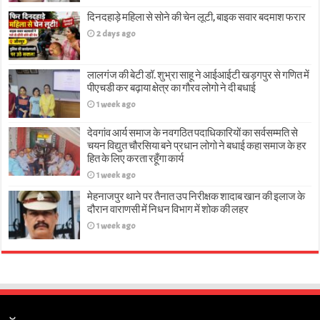
दिनदहाड़े महिला से सोने की चेन लूटी, बाइक सवार बदमाश फरार
2 days ago
लालगंज की बेटी डॉ. शुभ्रा साहू ने आईआईटी खड़गपुर से गणित में
पीएचडी कर बढ़ाया क्षेत्र का गौरव लोगो ने दी बधाई
1 week ago
देवगांव आर्य समाज के नवगठित पदाधिकारियों का सर्वसम्मति से
चयन विद्युत चौरसिया बने प्रधान लोगो ने बधाई कहा समाज के हर
हित के लिए करता रहूँगा कार्य
1 week ago
मेहनाजपुर थाने पर तैनात उप निरीक्षक शादाब खान की इलाज के
दौरान वाराणसी में निधन विभाग में शोक की लहर
1 week ago