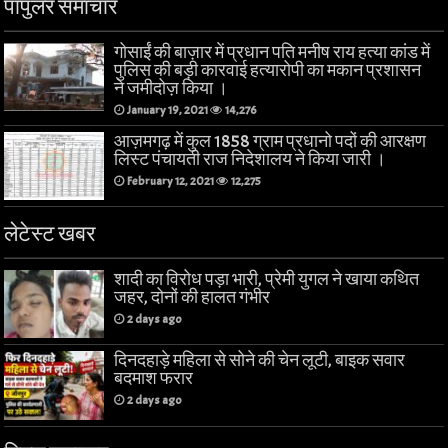
पॉपुलर समाचार
गोसाईं की बाज़ार में प्रधान पति मनीष राय हत्या कांड में
पुलिस की बड़ी कारवाई हत्यारोपी का मकान प्रशासन
ने जमीदोज़ किया ।
January 19, 2021
14,276
आज़मगढ़ में कुल 1858 ग्राम प्रधानो पदों की आरक्षण
लिस्ट पंचायती राज निदेशालय ने किया जारी ।
February 12, 2021
12,275
लेटेस्ट खबर
शादी का विरोध पड़ा भारी, प्रेमी युगल ने खाया कथित
जहर, दोनों की हालत गंभीर
2 days ago
दिनदहाड़े महिला से सोने की चेन लूटी, बाइक सवार
बदमाश फरार
2 days ago