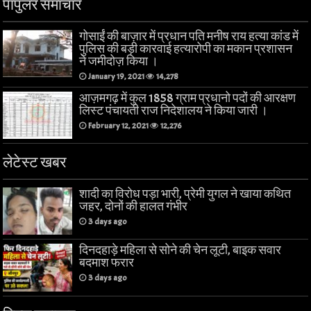
पॉपुलर समाचार
गोसाईं की बाज़ार में प्रधान पति मनीष राय हत्या कांड में
पुलिस की बड़ी कारवाई हत्यारोपी का मकान प्रशासन
ने जमीदोज़ किया ।
January 19, 2021
14,278
आज़मगढ़ में कुल 1858 ग्राम प्रधानो पदों की आरक्षण
लिस्ट पंचायती राज निदेशालय ने किया जारी ।
February 12, 2021
12,276
लेटेस्ट खबर
शादी का विरोध पड़ा भारी, प्रेमी युगल ने खाया कथित
जहर, दोनों की हालत गंभीर
3 days ago
दिनदहाड़े महिला से सोने की चेन लूटी, बाइक सवार
बदमाश फरार
3 days ago