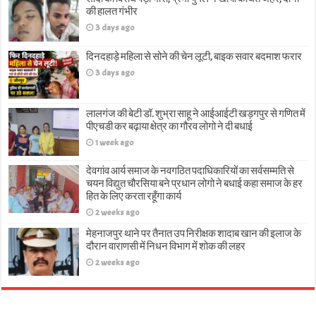
की हालत गंभीर
3 days ago
दिनदहाड़े महिला से सोने की चेन लूटी, बाइक सवार बदमाश फरार
3 days ago
लालगंज की बेटी डॉ. शुभ्रा साहू ने आईआईटी खड़गपुर से गणित में
पीएचडी कर बढ़ाया क्षेत्र का गौरव लोगो ने दी बधाई
1 week ago
देवगांव आर्य समाज के नवगठित पदाधिकारियों का सर्वसम्मति से
चयन विद्युत चौरसिया बने प्रधान लोगो ने बधाई कहा समाज के हर
हित के लिए करता रहूँगा कार्य
2 weeks ago
मेहनाजपुर थाने पर तैनात उप निरीक्षक शादाब खान की इलाज के
दौरान वाराणसी में निधन विभाग में शोक की लहर
2 weeks ago