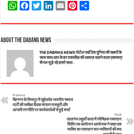
W
Fa
T
Li
E
Pi
Sh
ha
ce
wi
nk
m
nt
ar
ts
bo
tt
ed
ail
er
e
A
ok
er
In
es
About The Dabang News
pp
t
THE DABANG NEWS पोर्टल जहाँ देश दुनिया की खबरों के
साथ साथ आप के हर तकलीफ़ की आवाज़ उठाने वाला एकमात्र
चैनल जुड़े रहे हमारे साथ .
Previous
मेंहनगर के मियापुर में सुहेलदेव भारतीय समाज
पार्टी की समीक्षा बैठक संगठन मजबूती और
आगामी रणनीति पर कार्यकर्ताओं से हुई चर्चा
Next
लालगंज लहुवाँ कला में स्वैच्छिक रक्तदान
शिविर का आयोजन आयोजक ने कहा एक
व्यक्ति का रक्तदान चार व्यक्तियों की बच