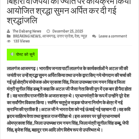
बिहारी वाजपेयी की ज्यंति पर कार्यक्रम किया
आयोजित श्रद्धा सुमन अर्पित कर दी गई
श्रद्धांजलि
The Dabang News
December 25, 2025
BREAKING NEWS
,
आजमगढ़
,
उत्तर प्रदेश
,
देश
,
न्यूज़
Leave a comment
135 Views
पोस्ट को सुनें
लालगंज आजमगढ़। भारतीय जनता पार्टी लालगंज के कार्यकर्ताओं ने अटल जी की
जयंती पर उन्हें श्रद्धा सुमन अर्पित किया तथा उनके द्वारा किए गये योगदान की चर्चा की
गई पूर्व क्षेत्रीय संयोजक ओम प्रकाश सिंह, जिला उपाध्यक्ष राम नयन सिंह व जिला
मंत्री सुनील सिंह डब्बू ने कहा कि अटल जी जैसा नेता किसी युग में एक बार ही पैदा होता
हैं। वह भारतीय राजनीति के अजात शत्रु थे। प्रधानमंत्री के रूप में उन्होंने पूरे देश
का सर्वांगीण विकास किया। स्वर्णिम चतुर्भुज सड़क योजना निर्माण के क्षेत्र में नई
क्रान्ति की प्रतीक है।अटल जी ने भारत देश को नई ऊंचाई नई पहचान दी।वह कवि
हृदय साहित्य वेत्ता तथा कुशल राजनीतिज्ञ थे।इस अवसर पर पूर्व प्रधानाचार्य
ओमप्रकाश सिंह , जिला उपाध्यक्ष राम नयन सिंह, जिला मंत्री सुनील सिंह डब्बू, जेपी
सिंह, बृजेश सिंह, बहादुर राम आदि लोग विशेष रूप से उपस्थित थे।