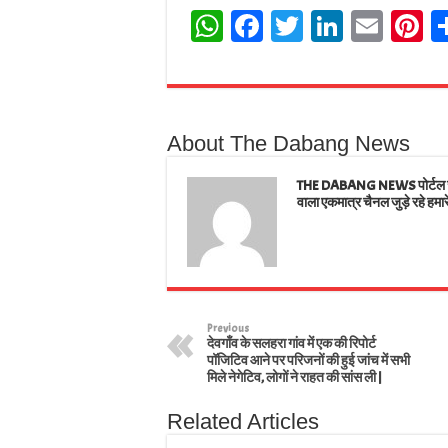
W
Fa
T
Li
E
Pi
ha
ce
wi
nk
m
n
ts
bo
tt
ed
ail
e
A
ok
er
In
e
About The Dabang News
pp
t
THE DABANG NEWS पोर्टल जहाँ
वाला एकमात्र चैनल जुड़े रहे हमार
Previous
देवगाँव के सलहरा गांव में एक की रिपोर्ट
पॉजिटिव आने पर परिजनों की हुई जांच में सभी
मिले नेगेटिव, लोगों ने राहत की सांस ली |
Related Articles