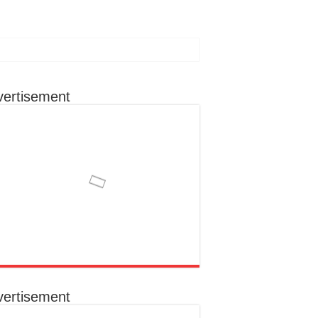
vertisement
ा रहूँगा कार्य
ोग से क्षेत्र के विकास को मिल सकती है नई दिशा
का निराकरण कराना उनकी प्राथमिकता
क संकल्प
vertisement