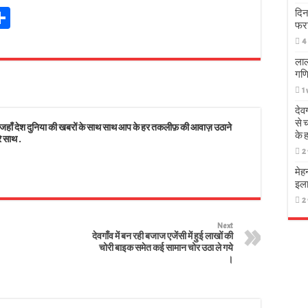
Sh
दिन
फर
t
ar
4
r
e
लाल
गणि
s
1
देव
से 
 देश दुनिया की खबरों के साथ साथ आप के हर तकलीफ़ की आवाज़ उठाने
के 
े साथ .
2
मेह
इला
2
Next
देवगाँव में बन रही बजाज एजेंसी में हुई लाखों की
चोरी बाइक समेत कई सामान चोर उठा ले गये
।