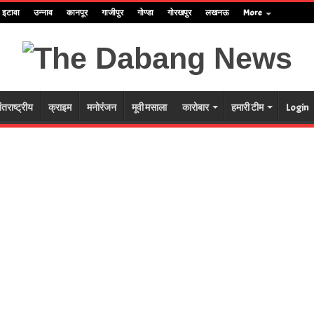
इटावा
उन्नाव
कानपूर
गाजीपुर
गोण्डा
गोरखपुर
लखनऊ
More
ंतराष्ट्रीय
क्राइम
मनोरंजन
मूवी मसाला
कारोबार
हमारी टीम
Login