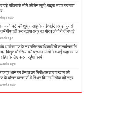
दहाड़े महिला से सोने की चेन लूटी, बाइक सवार बदमाश
ार
 days ago
गंज की बेटी डॉ. शुभ्रा साहू ने आईआईटी खड़गपुर से
त में पीएचडी कर बढ़ाया क्षेत्र का गौरव लोगो ने दी बधाई
 week ago
गांव आर्य समाज के नवगठित पदाधिकारियों का सर्वसम्मति
चयन विद्युत चौरसिया बने प्रधान लोगो ने बधाई कहा समाज
हर हित के लिए करता रहूँगा कार्य
 weeks ago
नाजपुर थाने पर तैनात उप निरीक्षक शादाब खान की
ज के दौरान वाराणसी में निधन विभाग में शोक की लहर
 weeks ago