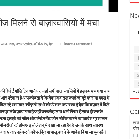
Ne
रीज़ मिलने से बाज़ारवासियो में मचा
आजमगढ़
,
उत्तर प्रदेश
,
कोविड 19
,
देश
Leave a comment
की रिपोर्ट पॉज़िटिव आने पर जहाँ सभी बाज़ारवासियो में हड़कंप मच गया साथ
« J
न और परेशान है आप को बता दे कि देवगाँव वो इलाक़ा है जो पूरे कोरोना काल में
ल रहे लगातार मरीज़ से सभी को परेशान कर रखा है देवगाँव बाज़ार में मिले
Ca
नपुर लेके ज़ाया गया है जहाँ उसकी हालात अभी स्थिर है साथ ही उसके
तो वही उस इलाक़े को सील और कंटेनमेंट जोन घोषित करने का आदेश प्रशासन
शाद
भी मरीजो को होम आइसोलेशन् में रखा जा रहा है वही उनके साथ स्वास्थ
दोन
ज व साफ़ सफ़ाई करने की प्रक्रिया चालू करने के आदेश दिया जा चुका है ।
4