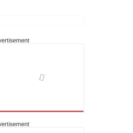
vertisement
ा रहूँगा कार्य
ोग से क्षेत्र के विकास को मिल सकती है नई दिशा
का निराकरण कराना उनकी प्राथमिकता
क संकल्प
vertisement