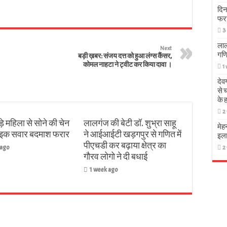
दिन
फर
3
लाल
Next
गणि
बड़ी ख़बर: संजय दत्त को हुआ लंग्स कैंसर,
कोमल नाहटा ने ट्वीट कर किया दावा ।
1
देव
से 
के 
2
़े महिला से सोने की चेन
लालगंज की बेटी डॉ. शुभ्रा साहू
मेह
बाइक सवार बदमाश फरार
ने आईआईटी खड़गपुर से गणित में
इला
पीएचडी कर बढ़ाया क्षेत्र का
 ago
2
गौरव लोगो ने दी बधाई
1 week ago