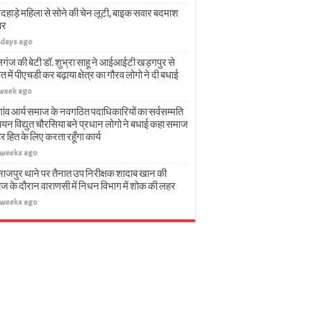
दहाड़े महिला से सोने की चेन लूटी, बाइक सवार बदमाश
ार
 days ago
गंज की बेटी डॉ. शुभ्रा साहू ने आईआईटी खड़गपुर से
त में पीएचडी कर बढ़ाया क्षेत्र का गौरव लोगो ने दी बधाई
 week ago
गांव आर्य समाज के नवगठित पदाधिकारियों का सर्वसम्मति
चयन विद्युत चौरसिया बने प्रधान लोगो ने बधाई कहा समाज
हर हित के लिए करता रहूँगा कार्य
 weeks ago
नाजपुर थाने पर तैनात उप निरीक्षक शादाब खान की
ज के दौरान वाराणसी में निधन विभाग में शोक की लहर
 weeks ago