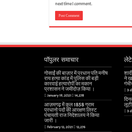
next time I comment.
पॉपुलर समाचार
लेट
गोसाईं की बाज़ार में प्रधान पति मनीष
शादी
राय हत्या कांड में पुलिस की बड़ी
ने 
कारवाई हत्यारोपी का मकान
गंभी
प्रशासन ने जमीदोज़ किया ।
3 d
January 19, 2021
14,278
दिनद
आज़मगढ़ में कुल 1858 ग्राम
लूट
प्रधानो पदों की आरक्षण लिस्ट
3 d
पंचायती राज निदेशालय ने किया
जारी ।
February 12, 2021
12,276