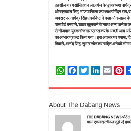
तहसील बार एसोसिएशन लालगंज के पूर्व अध्यक्ष नागेंद्र 
ओमप्रकाश सिंह, भाजपा जिला उपाध्यक्ष योगेंद्र राय, व
अवसर पर नागेंद्र सिंह एडवोकेट ने कहा ऑनलाइन के इस
पासपोर्ट बनवाने, खाता खुलवाने के साथ अन्य अनेक काम
से नौजवान युवक रोजगार प्राप्त करके अच्छी आय अर्जित
का आभार प्रकट किया गया। इस अवसर पर श्यामा, दिन
तिवारी, आनंद सिंह, सुभाष सोनकर सहित अनेकों लोग 
W
Fa
T
Li
E
Pi
ha
ce
wi
nk
m
n
ts
bo
tt
ed
ail
e
A
ok
er
In
e
About The Dabang News
pp
t
THE DABANG NEWS पोर्टल जहाँ
वाला एकमात्र चैनल जुड़े रहे हमार