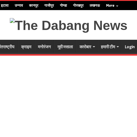
इटावा
उन्नाव
कानपूर
गाजीपुर
गोण्डा
गोरखपुर
लखनऊ
More
ंतराष्ट्रीय
क्राइम
मनोरंजन
मूवी मसाला
कारोबार
हमारी टीम
Login