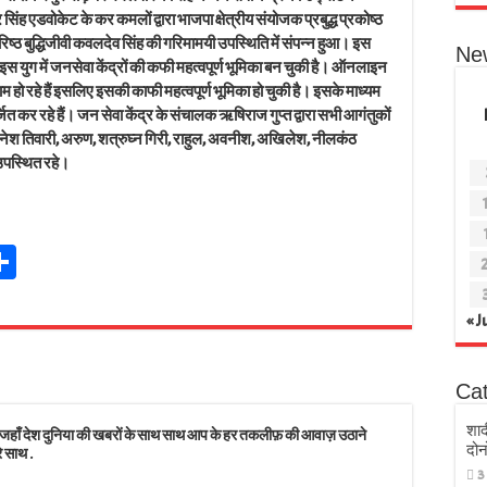
सिंह एडवोकेट के कर कमलों द्वारा भाजपा क्षेत्रीय संयोजक प्रबुद्ध प्रकोष्ठ
रिष्ठ बुद्धिजीवी कवलदेव सिंह की गरिमामयी उपस्थिति में संपन्न हुआ। इस
Ne
 युग में जनसेवा केंद्रों की कफी महत्वपूर्ण भूमिका बन चुकी है। ऑनलाइन
 हो रहे हैं इसलिए इसकी काफी महत्वपूर्ण भूमिका हो चुकी है। इसके माध्यम
 कर रहे हैं। जन सेवा केंद्र के संचालक ऋषिराज गुप्त द्वारा सभी आगंतुकों
ेश तिवारी, अरुण, शत्रुघ्न गिरी, राहुल, अवनीश, अखिलेश, नीलकंठ
उपस्थित रहे।
Sh
t
ar
r
e
« J
s
Ca
शाद
 देश दुनिया की खबरों के साथ साथ आप के हर तकलीफ़ की आवाज़ उठाने
दोन
े साथ .
3