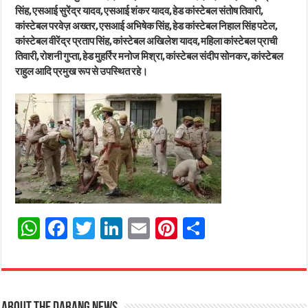
सिंह, एसआई सुरेंद्र यादव, एसआई शंकर यादव, हेड कांस्टेबल संतोष तिवारी,
कांस्टेबल परवेज़ अख्तर, एसआई अभिषेक सिंह, हेड कांस्टेबल निहाल सिंह पटेल,
कांस्टेबल वीरेंद्र प्रताप सिंह, कांस्टेबल अखिलेश यादव, महिला कांस्टेबल प्राची
तिवारी, रोशनी गुप्ता, हेड मुहर्रिर मनोज मिश्रा, कांस्टेबल संदीप सोनकर, कांस्टेबल
राहुल आदि प्रमुख रूप से उपस्थित रहे।
W
Fa
T
Li
E
Pi
Sh
ha
ce
wi
nk
m
nt
ar
ts
bo
tt
ed
ail
er
e
A
ok
er
In
es