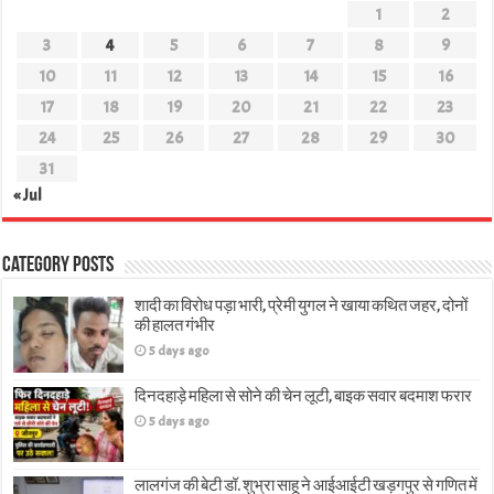
1
2
3
4
5
6
7
8
9
10
11
12
13
14
15
16
17
18
19
20
21
22
23
24
25
26
27
28
29
30
31
« Jul
Category Posts
शादी का विरोध पड़ा भारी, प्रेमी युगल ने खाया कथित जहर, दोनों
की हालत गंभीर
5 days ago
दिनदहाड़े महिला से सोने की चेन लूटी, बाइक सवार बदमाश फरार
5 days ago
लालगंज की बेटी डॉ. शुभ्रा साहू ने आईआईटी खड़गपुर से गणित में