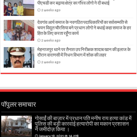
पीएचडी कर बढ़ाया क्षेत्र का गौरव लोगो ने दी बधाई
2 weeks ago
देवगांव आर्य समाज के नवगठित पदाधिकारियों का सर्वसम्मति से
चयन विद्युत चौरसिया बने प्रधान लोगो ने बधाई कहा समाज के हर
हित के लिए करता रहूँगा कार्य
2 weeks ago
मेहनाजपुर थाने पर तैनात उप निरीक्षक शादाब खान की इलाज के
दौरान वाराणसी में निधन विभाग में शोक की लहर
2 weeks ago
पॉपुलर समाचार
गोसाईं की बाज़ार में प्रधान पति मनीष राय हत्या कांड में
पुलिस की बड़ी कारवाई हत्यारोपी का मकान प्रशासन
ने जमीदोज़ किया ।
January 19, 2021
14,278