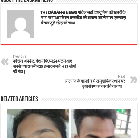
About The Dabang News
pp
t
THE DABANG NEWS पोर्टल जहाँ देश दुनिया की खबरों के
साथ साथ आप के हर तकलीफ़ की आवाज़ उठाने वाला एकमात्र
चैनल जुड़े रहे हमारे साथ .
Previous
कोरोना अपडेट: देश में पिछले 24 घंटे में आए
सबसे ज्यादा करीब 25 हजार मामले, 613 लोगों
की मौत |
Next
लालगंज के बालडीह में सामुदायिक स्थलों पर
वृक्षारोपण का कार्य किया गया ।
Related Articles