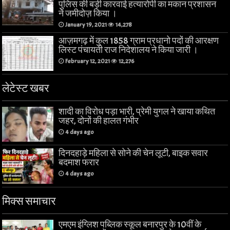
पुलिस की बड़ी कारवाई हत्यारोपी का मकान प्रशासन
ने जमीदोज़ किया ।
January 19, 2021
14,278
आज़मगढ़ में कुल 1858 ग्राम प्रधानो पदों की आरक्षण
लिस्ट पंचायती राज निदेशालय ने किया जारी ।
February 12, 2021
12,276
लेटेस्ट खबर
शादी का विरोध पड़ा भारी, प्रेमी युगल ने खाया कथित
जहर, दोनों की हालत गंभीर
4 days ago
दिनदहाड़े महिला से सोने की चेन लूटी, बाइक सवार
बदमाश फरार
4 days ago
मिक्स समाचार
एमएम इंग्लिश पब्लिक स्कूल बनारपुर के 10वीं के