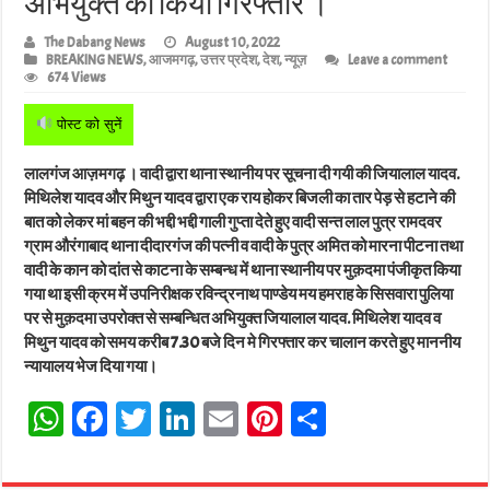
अभियुक्त को किया गिरफ्तार ।
The Dabang News
August 10, 2022
BREAKING NEWS
,
आजमगढ़
,
उत्तर प्रदेश
,
देश
,
न्यूज़
Leave a comment
674 Views
पोस्ट को सुनें
लालगंज आज़मगढ़ । वादी द्वारा थाना स्थानीय पर सूचना दी गयी की जियालाल यादव.
मिथिलेश यादव और मिथुन यादव द्वारा एक राय होकर बिजली का तार पेड़ से हटाने की
बात को लेकर मां बहन की भद्दी भद्दी गाली गुप्ता देते हुए वादी सन्त लाल पुत्र रामदवर
ग्राम औरंगाबाद थाना दीदारगंज की पत्नी व वादी के पुत्र अमित को मारना पीटना तथा
वादी के कान को दांत से काटना के सम्बन्ध में थाना स्थानीय पर मुक़दमा पंजीकृत किया
गया था इसी क्रम में उपनिरीक्षक रविन्द्रनाथ पाण्डेय मय हमराह के सिसवारा पुलिया
पर से मुक़दमा उपरोक्त से सम्बन्धित अभियुक्त जियालाल यादव. मिथिलेश यादव व
मिथुन यादव को समय करीब 7.30 बजे दिन मे गिरफ्तार कर चालान करते हुए माननीय
न्यायालय भेज दिया गया।
W
Fa
T
Li
E
Pi
Sh
ha
ce
wi
nk
m
nt
ar
ts
bo
tt
ed
ail
er
e