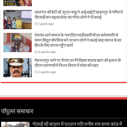
लालगंज की बेटी डॉ. शुभ्रा साहू ने आईआईटी खड़गपुर से गणित में
पीएचडी कर बढ़ाया क्षेत्र का गौरव लोगो ने दी बधाई
1 week ago
देवगांव आर्य समाज के नवगठित पदाधिकारियों का सर्वसम्मति से
चयन विद्युत चौरसिया बने प्रधान लोगो ने बधाई कहा समाज के हर
हित के लिए करता रहूँगा कार्य
2 weeks ago
मेहनाजपुर थाने पर तैनात उप निरीक्षक शादाब खान की इलाज के
दौरान वाराणसी में निधन विभाग में शोक की लहर
2 weeks ago
पॉपुलर समाचार
गोसाईं की बाज़ार में प्रधान पति मनीष राय हत्या कांड में