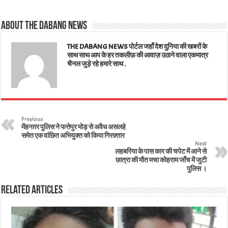
A
ok
er
In
es
About The Dabang News
pp
t
THE DABANG NEWS पोर्टल जहाँ देश दुनिया की खबरों के
साथ साथ आप के हर तकलीफ़ की आवाज़ उठाने वाला एकमात्र
चैनल जुड़े रहे हमारे साथ .
Previous
मेंहनग़र पुलिस ने फत्तेपुर मोड़ से अवैध असलहे
समेत एक वांछित अभियुक्त को किया गिरफ़्तार
Next
लहबरिया के पास कार की चपेट में आने से
छात्रा की मौत मचा कोहराम जाँच में जुटी
पुलिस ।
Related Articles