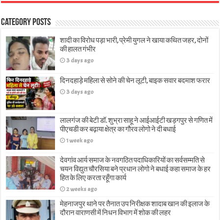
Category Posts
शादी का विरोध पड़ा भारी, प्रेमी युगल ने खाया कथित जहर, दोनों
की हालत गंभीर
3 days ago
दिनदहाड़े महिला से सोने की चेन लूटी, बाइक सवार बदमाश फरार
3 days ago
लालगंज की बेटी डॉ. शुभ्रा साहू ने आईआईटी खड़गपुर से गणित में
पीएचडी कर बढ़ाया क्षेत्र का गौरव लोगो ने दी बधाई
1 week ago
देवगांव आर्य समाज के नवगठित पदाधिकारियों का सर्वसम्मति से
चयन विद्युत चौरसिया बने प्रधान लोगो ने बधाई कहा समाज के हर
हित के लिए करता रहूँगा कार्य
2 weeks ago
मेहनाजपुर थाने पर तैनात उप निरीक्षक शादाब खान की इलाज के
दौरान वाराणसी में निधन विभाग में शोक की लहर