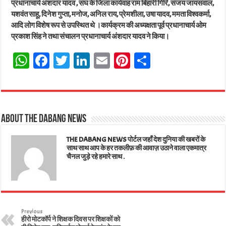
प्रधानाचार्य अंशदार यादव , संघ के जिला कार्यवाह राम बिहारी गिरि, संजय जायसवाल,
यशवंत साहू, दिनेश गुप्ता, मनोज, अनिल राय, प्रेमशीला, उषा यादव, ममता विश्वकर्मा,
आदि लोग विशेष रूप से उपस्थित थे ।कार्यक्रम की अध्यक्षता पूर्व प्रधानाचार्य ओम
प्रकाश सिंह ने तथा संचालन प्रधानाचार्य अंशदार यादव ने किया।
W
Fa
T
Li
E
Pi
Sh
ha
ce
wi
nk
m
nt
ar
ts
bo
tt
ed
ail
er
e
A
ok
er
In
es
About The Dabang News
pp
t
THE DABANG NEWS पोर्टल जहाँ देश दुनिया की खबरों के
साथ साथ आप के हर तकलीफ़ की आवाज़ उठाने वाला एकमात्र
चैनल जुड़े रहे हमारे साथ .
Previous
हीरो मोटकॉर्प ने शिक्षक दिवस पर शिक्षकों को