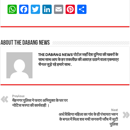
W
Fa
T
Li
E
Pi
Sh
ha
ce
wi
nk
m
nt
ar
ts
bo
tt
ed
ail
er
e
A
ok
er
In
es
About The Dabang News
pp
t
THE DABANG NEWS पोर्टल जहाँ देश दुनिया की खबरों के
साथ साथ आप के हर तकलीफ़ की आवाज़ उठाने वाला एकमात्र
चैनल जुड़े रहे हमारे साथ .
Previous
मेंहनगर पुलिस ने फरार अभियुक्त के घर पर
नोटिस चस्पा की कार्यवाही ।
Next
अर्ध विक्षिप्त महिला का गांव के ही पंचायत भवन
के बगल में मिला शव मची सनसनी जाँच में जुटी
पुलिस