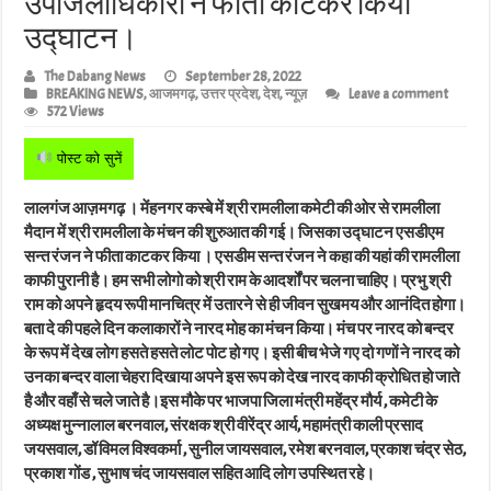
उपजिलाधिकारी ने फीता काटकर किया
उद्घाटन।
The Dabang News
September 28, 2022
BREAKING NEWS
,
आजमगढ़
,
उत्तर प्रदेश
,
देश
,
न्यूज़
Leave a comment
572 Views
पोस्ट को सुनें
लालगंज आज़मगढ़ । मेंहनगर कस्बे में श्री रामलीला कमेटी की ओर से रामलीला
मैदान में श्री रामलीला के मंचन की शुरुआत की गई। जिसका उद्घाटन एसडीएम
सन्त रंजन ने फीता काटकर किया । एसडीम सन्त रंजन ने कहा की यहां की रामलीला
काफी पुरानी है। हम सभी लोगो को श्री राम के आदर्शों पर चलना चाहिए। प्रभु श्री
राम को अपने हृदय रूपी मानचित्र में उतारने से ही जीवन सुखमय और आनंदित होगा।
बता दे की पहले दिन कलाकारों ने नारद मोह का मंचन किया। मंच पर नारद को बन्दर
के रूप में देख लोग हसते हसते लोट पोट हो गए। इसी बीच भेजे गए दो गणों ने नारद को
उनका बन्दर वाला चेहरा दिखाया अपने इस रूप को देख नारद काफी क्रोधित हो जाते
है और वहाँ से चले जाते है।इस मौके पर भाजपा जिला मंत्री महेंद्र मौर्य , कमेटी के
अध्यक्ष मुन्नालाल बरनवाल, संरक्षक श्री वीरेंद्र आर्य, महामंत्री काली प्रसाद
जयसवाल, डॉ विमल विश्वकर्मा , सुनील जायसवाल, रमेश बरनवाल, प्रकाश चंद्र सेठ,
प्रकाश गोंड , सुभाष चंद जायसवाल सहित आदि लोग उपस्थित रहे।