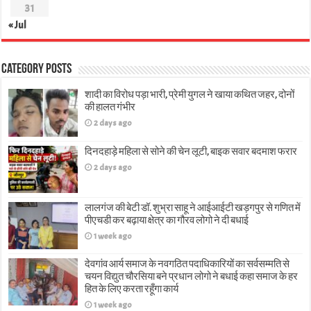
31
« Jul
Category Posts
शादी का विरोध पड़ा भारी, प्रेमी युगल ने खाया कथित जहर, दोनों
की हालत गंभीर
2 days ago
दिनदहाड़े महिला से सोने की चेन लूटी, बाइक सवार बदमाश फरार
2 days ago
लालगंज की बेटी डॉ. शुभ्रा साहू ने आईआईटी खड़गपुर से गणित में
पीएचडी कर बढ़ाया क्षेत्र का गौरव लोगो ने दी बधाई
1 week ago
देवगांव आर्य समाज के नवगठित पदाधिकारियों का सर्वसम्मति से
चयन विद्युत चौरसिया बने प्रधान लोगो ने बधाई कहा समाज के हर
हित के लिए करता रहूँगा कार्य
1 week ago