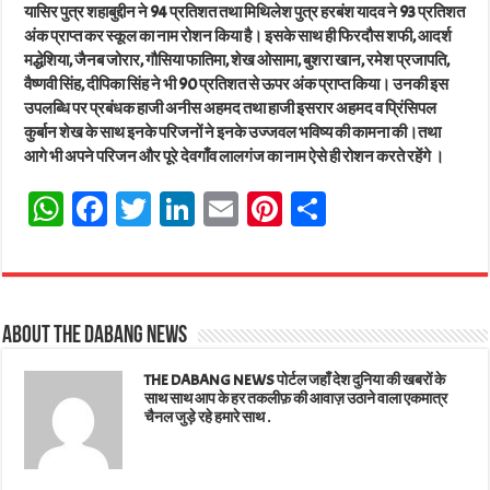
यासिर पुत्र शहाबुद्दीन ने 94 प्रतिशत तथा मिथिलेश पुत्र हरबंश यादव ने 93 प्रतिशत
अंक प्राप्त कर स्कूल का नाम रोशन किया है। इसके साथ ही फिरदौस शफी, आदर्श
मद्धेशिया, जैनब जोरार, गौसिया फातिमा, शेख ओसामा, बुशरा खान, रमेश प्रजापति,
वैष्णवी सिंह, दीपिका सिंह ने भी 90 प्रतिशत से ऊपर अंक प्राप्त किया। उनकी इस
उपलब्धि पर प्रबंधक हाजी अनीस अहमद तथा हाजी इसरार अहमद व प्रिंसिपल
कुर्बान शेख के साथ इनके परिजनों ने इनके उज्जवल भविष्य की कामना की।तथा
आगे भी अपने परिजन और पूरे देवगाँव लालगंज का नाम ऐसे ही रोशन करते रहेंगे ।
W
Fa
T
Li
E
Pi
Sh
ha
ce
wi
nk
m
nt
ar
ts
bo
tt
ed
ail
er
e
A
ok
er
In
es
About The Dabang News
pp
t
THE DABANG NEWS पोर्टल जहाँ देश दुनिया की खबरों के
साथ साथ आप के हर तकलीफ़ की आवाज़ उठाने वाला एकमात्र
चैनल जुड़े रहे हमारे साथ .