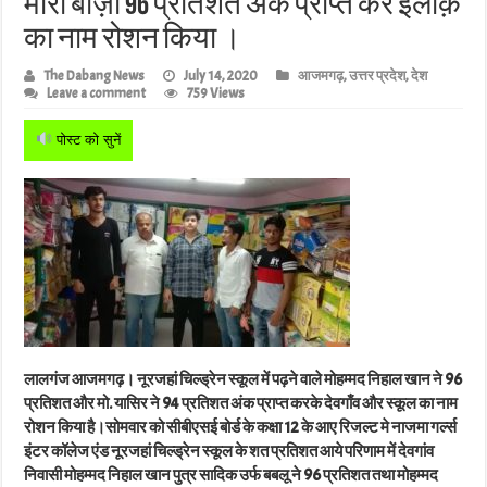
मारी बाज़ी 96 प्रतिशत अंक प्राप्त कर इलाक़े
का नाम रोशन किया ।
The Dabang News
July 14, 2020
आजमगढ़
,
उत्तर प्रदेश
,
देश
Leave a comment
759 Views
पोस्ट को सुनें
लालगंज आजमगढ़। नूरजहां चिल्ड्रेन स्कूल में पढ़ने वाले मोहम्मद निहाल खान ने 96
प्रतिशत और मो. यासिर ने 94 प्रतिशत अंक प्राप्त करके देवगाँव और स्कूल का नाम
रोशन किया है।सोमवार को सीबीएसई बोर्ड के कक्षा 12 के आए रिजल्ट मे नाजमा गर्ल्स
इंटर कॉलेज एंड नूरजहां चिल्ड्रेन स्कूल के शत प्रतिशत आये परिणाम में देवगांव
निवासी मोहम्मद निहाल खान पुत्र सादिक उर्फ बबलू ने 96 प्रतिशत तथा मोहम्मद