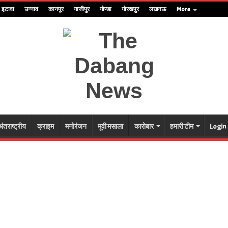
इटावा
उन्नाव
कानपूर
गाजीपुर
गोण्डा
गोरखपुर
लखनऊ
More
अंतराष्ट्रीय
क्राइम
मनोरंजन
मूवी मसाला
कारोबार
हमारी टीम
Login