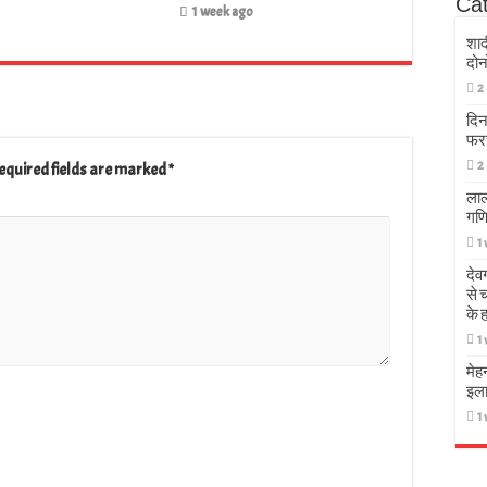
Ca
1 week ago
शाद
दोन
2
दिन
फर
2
equired fields are marked
*
लाल
गणि
1
देव
से 
के 
1
मेह
इला
1