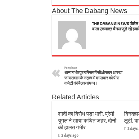
बरदह के पसिका में शतचंडी महायज्ञ का शुभारंभ मंदिर स
About The Dabang News
मेहनगर में एक पेड़ माँ के नाम अभियान के तहत वन 
THE DABANG NEWS पोर्टल जहाँ
वाला एकमात्र चैनल जुड़े रहे हमार
Previous
थाना गभीरपुर परिसर में सीओ सदर आस्था
जायसवाल के नतृत्व में मंगलवार को पीस
कमेटी की बैठक संपन्न।
Related Articles
शादी का विरोध पड़ा भारी, प्रेमी
दिनदहाड
युगल ने खाया कथित जहर, दोनों
लूटी, 
की हालत गंभीर
2 days
2 days ago