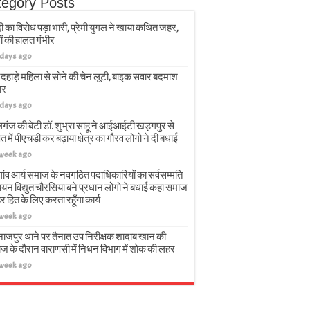
tegory Posts
ी का विरोध पड़ा भारी, प्रेमी युगल ने खाया कथित जहर,
ों की हालत गंभीर
 days ago
दहाड़े महिला से सोने की चेन लूटी, बाइक सवार बदमाश
ार
 days ago
गंज की बेटी डॉ. शुभ्रा साहू ने आईआईटी खड़गपुर से
त में पीएचडी कर बढ़ाया क्षेत्र का गौरव लोगो ने दी बधाई
 week ago
गांव आर्य समाज के नवगठित पदाधिकारियों का सर्वसम्मति
चयन विद्युत चौरसिया बने प्रधान लोगो ने बधाई कहा समाज
हर हित के लिए करता रहूँगा कार्य
 week ago
नाजपुर थाने पर तैनात उप निरीक्षक शादाब खान की
ज के दौरान वाराणसी में निधन विभाग में शोक की लहर
 week ago