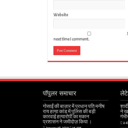
Website
next time I comment.
पॉपुलर समाचार
लेट
गोसाईं की बाज़ार में प्रधान पति मनीष
शादी
राय हत्या कांड में पुलिस की बड़ी
ने 
कारवाई हत्यारोपी का मकान
गंभी
प्रशासन ने जमीदोज़ किया ।
2 d