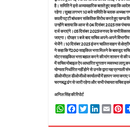
है। समिति ने इसे अव्यावहारिक बताते हुए कहा कि आदेश 
रहेगा।सुबह लगभग 10 बजे समिति के ब्लाक अध्यक्ष गणतंत्र
काली पट्टी बांधकर सांकेतिक विरोध करते हुए खण्ड विक
उन्होंने बताया कि आज से 04 दिसंबर 2025 तक पंचायत
दर्ज कराएंगे।05 दिसंबर 2025जनपद के सभी विकास खंड
जाएगा। दोपहर 1 बजे बाद सचिव अपने-अपने विभागीय दाय
भेजेंगे।10 दिसंबर 2025 इंजन चालित वाहन से क्षेत्र
ने कहा कि ₹200 साइकिल भत्ता मिलने के बावजूद सचिव
मोटरसाइकिल भत्ता बहाल करने की मांग शासन से की ज
में सचिव मोबाइल ऐप आधारित भुगतान व्यवस्था लागू करन
योग्यता निर्धारित नहीं होने से उनके द्वारा यह प्रणा
डीओजीएल डीओजीओ कार्यालयों में ज्ञापन जमा कराए जाएं
चरणबद्ध ढंग से जारी रहेगा और सभी पंचायत सचिव इसमे
अनिल सिंह की रिपोर्ट
W
Fa
T
Li
E
Pi
ha
ce
wi
nk
m
n
ts
bo
tt
ed
ail
e