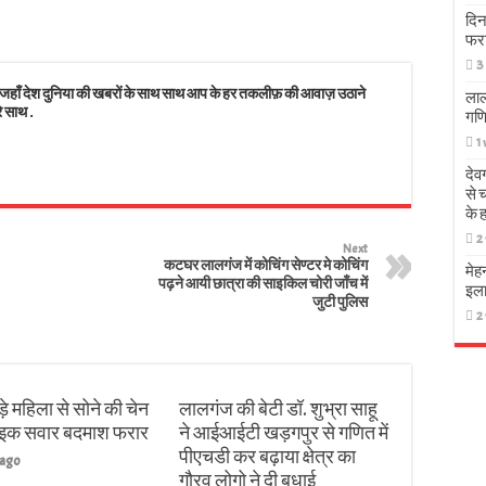
s
दिन
फर
3
 देश दुनिया की खबरों के साथ साथ आप के हर तकलीफ़ की आवाज़ उठाने
लाल
े साथ .
गणि
1
देव
से 
के 
2
Next
कटघर लालगंज में कोचिंग सेण्टर मे कोचिंग
मेह
पढ़ने आयी छात्रा की साइकिल चोरी जाँच में
इला
जुटी पुलिस
2
़े महिला से सोने की चेन
लालगंज की बेटी डॉ. शुभ्रा साहू
बाइक सवार बदमाश फरार
ने आईआईटी खड़गपुर से गणित में
पीएचडी कर बढ़ाया क्षेत्र का
 ago
गौरव लोगो ने दी बधाई