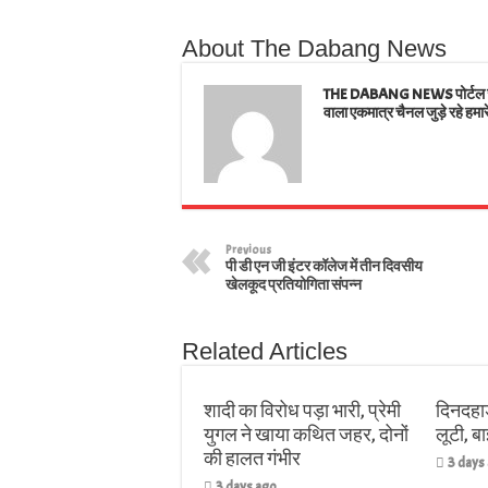
A
ok
er
In
e
About The Dabang News
pp
t
THE DABANG NEWS पोर्टल जहाँ
वाला एकमात्र चैनल जुड़े रहे हमार
Previous
पी डी एन जी इंटर कॉलेज में तीन दिवसीय
खेलकूद प्रतियोगिता संपन्न
Related Articles
शादी का विरोध पड़ा भारी, प्रेमी
दिनदहाड
युगल ने खाया कथित जहर, दोनों
लूटी, 
की हालत गंभीर
3 days
3 days ago