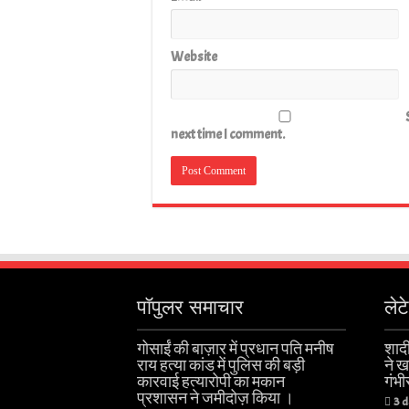
Website
next time I comment.
पॉपुलर समाचार
लेट
गोसाईं की बाज़ार में प्रधान पति मनीष
शादी
राय हत्या कांड में पुलिस की बड़ी
ने 
कारवाई हत्यारोपी का मकान
गंभी
प्रशासन ने जमीदोज़ किया ।
3 d