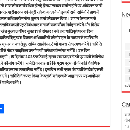
से शासकीय कार्य बाधित हो रहे हैं तथा सफल वार्ता न होने पर आंदोलन जारी
 श्रीवास्तव एवं मंत्री राकेश यादव के नेतृत्व में सभी सचिवों ने हाथ में
Ne
ास अधिकारी मनोज कुमार शर्मा को ज्ञापन दिया । ज्ञापन के माध्यम से
 सचिव काली पट्टी बांधकर शासकीय कार्यों का निर्वहन करेंगे और विरोध
 मुख्यालयों पर सुबह 11 से दोपहर 1 बजे तक शांतिपूर्ण धरना दिया
ित्वों हेतु खंड विकास अधिकारियों को मोबाइल के माध्यम से उपस्थिति
ीय भ्रमण न करते हुए सचिव साइकिल, टेम्पो या बस से भ्रमण करेंगे। समिति
ों से मोटर साइकिल उपयोग की अपेक्षा तर्कसंगत नहीं है। इस दिन
ाएगी।15 दिसंबर 2025 जटिल ई-ग्राम स्वराज एवं गेटवे प्रणाली के विरोध
े की मांग करेंगे। समिति का कहना है कि ग्राम प्रधानों की कोई शैक्षणिक
ली संचालित कराना व्यवहारिक नहीं है।इस दिन सभी ग्राम पंचायतों के डीओएससी
गे। समिति ने स्पष्ट किया कि प्रांतीय नेतृत्व के आह्वान पर यह आंदोलन
ं शामिल रहेंगे।
« J
Ca
Sh
t
ar
शाद
दोन
r
e
3