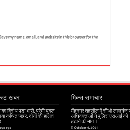
Save my name, email, and website in this browser for the
ेस्ट खबर
मिक्स समाचार
 का विरोध पड़ा भारी, प्रेमी युगल
मेंहनगर तहसील में सीओ लालगंज 
खाया कथित जहर, दोनों की हालत
अधिवक्ताओं ने पुलिस एसआई को
र
हटाने की मांग ।
ays ago
October 4, 2021