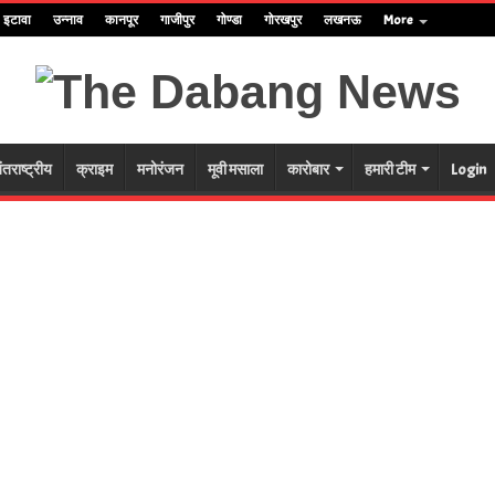
इटावा
उन्नाव
कानपूर
गाजीपुर
गोण्डा
गोरखपुर
लखनऊ
More
ंतराष्ट्रीय
क्राइम
मनोरंजन
मूवी मसाला
कारोबार
हमारी टीम
Login