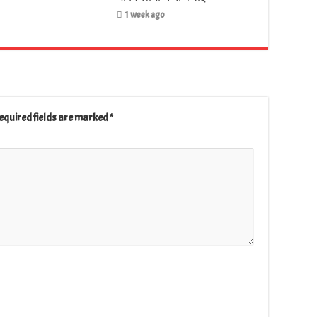
1 week ago
equired fields are marked
*