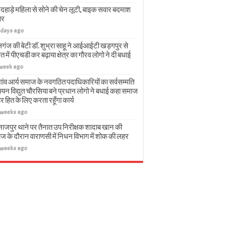
दहाड़े महिला से सोने की चेन लूटी, बाइक सवार बदमाश
ार
 days ago
गंज की बेटी डॉ. शुभ्रा साहू ने आईआईटी खड़गपुर से
त में पीएचडी कर बढ़ाया क्षेत्र का गौरव लोगो ने दी बधाई
 week ago
गांव आर्य समाज के नवगठित पदाधिकारियों का सर्वसम्मति
चयन विद्युत चौरसिया बने प्रधान लोगो ने बधाई कहा समाज
हर हित के लिए करता रहूँगा कार्य
 weeks ago
नाजपुर थाने पर तैनात उप निरीक्षक शादाब खान की
ज के दौरान वाराणसी में निधन विभाग में शोक की लहर
 weeks ago