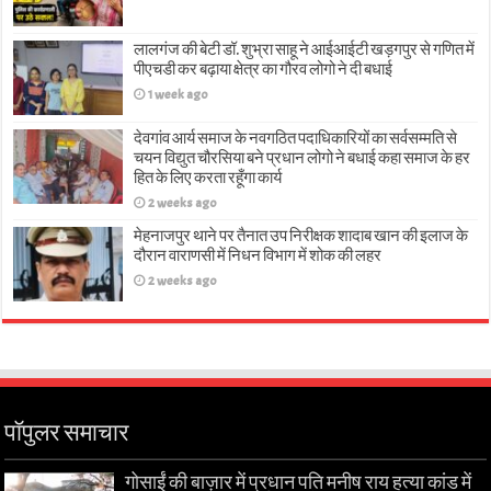
लालगंज की बेटी डॉ. शुभ्रा साहू ने आईआईटी खड़गपुर से गणित में
पीएचडी कर बढ़ाया क्षेत्र का गौरव लोगो ने दी बधाई
1 week ago
देवगांव आर्य समाज के नवगठित पदाधिकारियों का सर्वसम्मति से
चयन विद्युत चौरसिया बने प्रधान लोगो ने बधाई कहा समाज के हर
हित के लिए करता रहूँगा कार्य
2 weeks ago
मेहनाजपुर थाने पर तैनात उप निरीक्षक शादाब खान की इलाज के
दौरान वाराणसी में निधन विभाग में शोक की लहर
2 weeks ago
पॉपुलर समाचार
गोसाईं की बाज़ार में प्रधान पति मनीष राय हत्या कांड में