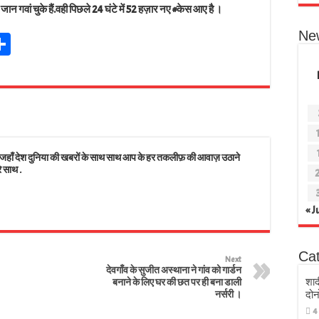
वां चुके हैं.वही पिछले 24 घंटे में 52 हज़ार नए #केस आए है ।
Ne
Sh
t
ar
r
e
s
 देश दुनिया की खबरों के साथ साथ आप के हर तकलीफ़ की आवाज़ उठाने
े साथ .
« J
Ca
Next
देवगाँव के सुजीत अस्थाना ने गांव को गार्डन
शाद
बनाने के लिए घर की छत पर ही बना डाली
नर्सरी ।
दोन
4