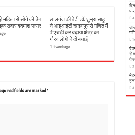
दिन
फर
4
़े महिला से सोने की चेन
लालगंज की बेटी डॉ. शुभ्रा साहू
बाइक सवार बदमाश फरार
ने आईआईटी खड़गपुर से गणित में
लाल
पीएचडी कर बढ़ाया क्षेत्र का
गणि
 ago
गौरव लोगो ने दी बधाई
1
1 week ago
देव
से 
के 
2
मेह
इला
2
equired fields are marked
*