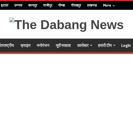
इटावा
उन्नाव
कानपूर
गाजीपुर
गोण्डा
गोरखपुर
लखनऊ
More
ंतराष्ट्रीय
क्राइम
मनोरंजन
मूवी मसाला
कारोबार
हमारी टीम
Login