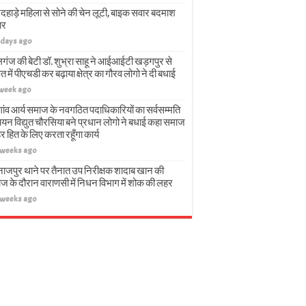
दहाड़े महिला से सोने की चेन लूटी, बाइक सवार बदमाश
ार
 days ago
गंज की बेटी डॉ. शुभ्रा साहू ने आईआईटी खड़गपुर से
त में पीएचडी कर बढ़ाया क्षेत्र का गौरव लोगो ने दी बधाई
 week ago
गांव आर्य समाज के नवगठित पदाधिकारियों का सर्वसम्मति
चयन विद्युत चौरसिया बने प्रधान लोगो ने बधाई कहा समाज
हर हित के लिए करता रहूँगा कार्य
 weeks ago
नाजपुर थाने पर तैनात उप निरीक्षक शादाब खान की
ज के दौरान वाराणसी में निधन विभाग में शोक की लहर
 weeks ago