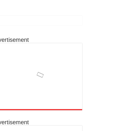
vertisement
ा रहूँगा कार्य
ोग से क्षेत्र के विकास को मिल सकती है नई दिशा
का निराकरण कराना उनकी प्राथमिकता
क संकल्प
vertisement