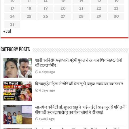
10
11
12
13
14
15
16
17
18
19
20
21
22
23
24
25
26
27
28
29
30
31
« Jul
Category Posts
शादी का विरोध पड़ा भारी, प्रेमी युगल ने खाया कथित जहर, दोनों
की हालत गंभीर
4 days ago
दिनदहाड़े महिला से सोने की चेन लूटी, बाइक सवार बदमाश फरार
4 days ago
लालगंज की बेटी डॉ. शुभ्रा साहू ने आईआईटी खड़गपुर से गणित में
पीएचडी कर बढ़ाया क्षेत्र का गौरव लोगो ने दी बधाई
1 week ago