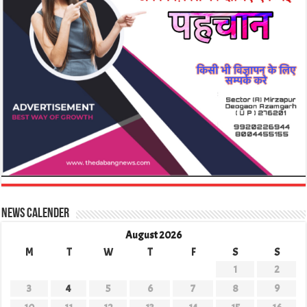
News Calender
August 2026
M
T
W
T
F
S
S
1
2
3
4
5
6
7
8
9