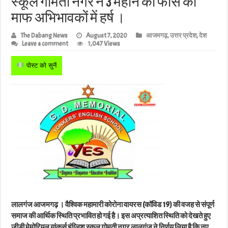
स्कूल गोमती नगर ने 3 महीने की फीस की
माफ अभिभावकों में हर्ष ।
The Dabang News
August 7, 2020
आजमगढ़
,
उत्तर प्रदेश
,
देश
Leave a comment
1,047 Views
पोस्ट को सुनें
लालगंज आजमगढ़ । वैश्विक महामारी कोरोना वायरस (कॉविड 19) की वजह से संपूर्ण
समाज की आर्थिक स्थिति प्रभावित हो गई है। इस अप्रत्याशित स्थिति को देखते हुए
जीडी मेमोरियल यांकर्स इंग्लिश स्कूल गोमती नगर लालगंज ने निर्णय लिया है कि नए