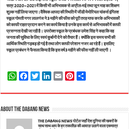
सत्र 2020 – 2021 में किसी भी अभिभावक से अप्रैल-मई तथा जून माह का शिक्षण
शुल्क नहीं लिया जाएगा।वैश्विक आपदा की स्थिति में जीडी मेमोरियल यांकर्स इंग्लिश
स्कूल गोमती नगर लालगंज ने 3 महीने की फीस को पूरी तरह माफ करके अभिभावकों
को काफी राहत प्रदान करने का कार्य किया है उनके इस कार्य से अभिभावकों में काफी
प्रसन्नता देखी जा रही है। उपरोक्त स्कूल के प्रबंधक उमेश सिंह ने कहा कि वह
जनता की सुविधा के लिए स्वयं कुर्बानी देने को तैयार हैं। क्योंकि इस समय सभी की
आर्थिक स्थिति गड़बड़ हो गई है तथा लोग काफी परेशान नजर आ रहे हैं। इसलिए
स्कूल प्रबंधन ने फैसला किया है कि इस वर्ष 3 महीने की फीस नहीं ली जाएगी ।
W
Fa
T
Li
E
Pi
Sh
ha
ce
wi
nk
m
nt
ar
ts
bo
tt
ed
ail
er
e
A
ok
er
In
es
About The Dabang News
pp
t
THE DABANG NEWS पोर्टल जहाँ देश दुनिया की खबरों के
साथ साथ आप के हर तकलीफ़ की आवाज़ उठाने वाला एकमात्र