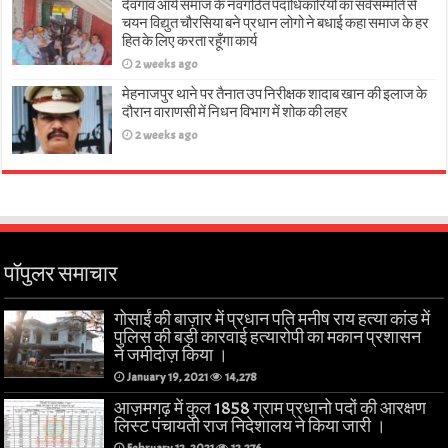
देवगांव आर्य समाज के नवगठित पदाधिकारियों का सर्वसम्मति से
चयन विद्युत चौरसिया बने प्रधान लोगो ने बधाई कहा समाज के हर
हित के लिए करता रहूँगा कार्य
2 weeks ago
मेहनाजपुर थाने पर तैनात उप निरीक्षक शादाब खान की इलाज के
दौरान वाराणसी में निधन विभाग में शोक की लहर
2 weeks ago
पॉपुलर समाचार
गोसाईं की बाज़ार में प्रधान पति मनीष राय हत्या कांड में
पुलिस की बड़ी कारवाई हत्यारोपी का मकान प्रशासन
ने जमीदोज़ किया ।
January 19, 2021
14,278
आज़मगढ़ में कुल 1858 ग्राम प्रधानो पदों की आरक्षण
लिस्ट पंचायती राज निदेशालय ने किया जारी ।