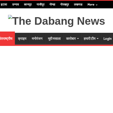
इटावा
उन्नाव
कानपूर
गाजीपुर
गोण्डा
गोरखपुर
लखनऊ
More
ंतराष्ट्रीय
क्राइम
मनोरंजन
मूवी मसाला
कारोबार
हमारी टीम
Login