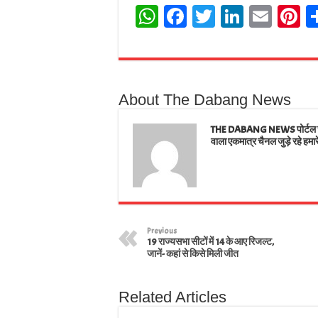
W
Fa
T
Li
E
Pi
ha
ce
wi
nk
m
n
ts
bo
tt
ed
ail
e
A
ok
er
In
e
About The Dabang News
pp
t
THE DABANG NEWS पोर्टल जहाँ
वाला एकमात्र चैनल जुड़े रहे हमार
Previous
19 राज्यसभा सीटों में 14 के आए रिजल्ट,
जानें- कहां से किसे मिली जीत
Related Articles