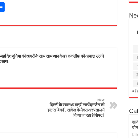
Sh
t
ar
Ne
r
e
s
 देश दुनिया की खबरों के साथ साथ आप के हर तकलीफ़ की आवाज़ उठाने
े साथ .
« J
Next
दिल्ली के स्वास्थ्य मंत्री सत्येंद्र जैन की
हालत बिगड़ी, साकेत के मैक्स अस्पताल में
Ca
किया जा रहा है शिफ्ट |
शाद
दोन
1