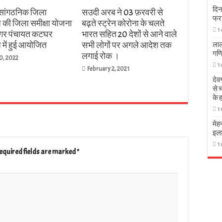
दिन
ांगठनिक जिला
सउदी अरब ने 03 फ़रवरी से
फर
 की जिला समीक्षा योजना
बढ़ते स्ट्रेन कोरोना के चलते
1
गर पंचायत कटघर
भारत सहित 20 देशों से आने वाले
में हुई आयोजित
सभी लोगों पर अगले आदेश तक
लाल
गणि
लगाई रोक ।
0, 2022
1
February 2, 2021
देव
से 
के 
1
मेह
इला
1
equired fields are marked
*