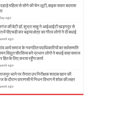
दहाड़े महिला से सोने की चेन लूटी, बाइक सवार बदमाश
ार
 day ago
गंज की बेटी डॉ. शुभ्रा साहू ने आईआईटी खड़गपुर से
त में पीएचडी कर बढ़ाया क्षेत्र का गौरव लोगो ने दी बधाई
 week ago
गांव आर्य समाज के नवगठित पदाधिकारियों का सर्वसम्मति
चयन विद्युत चौरसिया बने प्रधान लोगो ने बधाई कहा समाज
हर हित के लिए करता रहूँगा कार्य
 week ago
नाजपुर थाने पर तैनात उप निरीक्षक शादाब खान की
ज के दौरान वाराणसी में निधन विभाग में शोक की लहर
 week ago