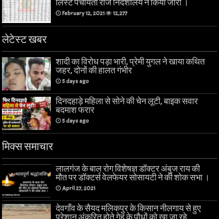
लिस्ट पंचायती राज निदेशालय ने किया जारी ।
February 12, 2021
12,277
लेटेस्ट खबर
शादी का विरोध पड़ा भारी, प्रेमी युगल ने खाया कथित
जहर, दोनों की हालत गंभीर
5 days ago
दिनदहाड़े महिला से सोने की चेन लूटी, बाइक सवार
बदमाश फरार
5 days ago
मिक्स समाचार
लालगंज के बाल रोग विशेषज्ञ डॉक्टर अंबुज राय की
मौत पर डॉक्टर्स वेलफेयर सोसायटी ने की शोक सभा ।
April 27, 2021
देवगाँव के सैयद मलिकपुर के किसान नीलगाय से हुए
परेशान अंकुरित होते गेहूं के पौधों को खा जा रहे