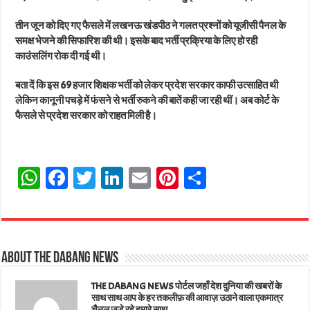
तीन जून को दिए गए फैसले में लखनऊ खंडपीठ ने गलत प्रश्नों को यूजीसी पैनल के
समक्ष भेजने की सिफारिश की थी। इसके बाद भर्ती प्रक्रिया के लिए हो रही
काउंसलिंग रोक दी गई थी।
बता दें कि इस 69 हजार शिक्षक भर्ती को लेकर प्रदेश सरकार काफी उत्साहित थी
लेकिन कानूनी पचड़े में फंसने से भर्ती रुकने की बातें कही जा रही थीं। अब कोर्ट के
फैसले से प्रदेश सरकार को राहत मिली है।
W
Fa
T
Li
E
Pi
Sh
ha
ce
wi
nk
m
nt
ar
ts
bo
tt
ed
ail
er
e
A
ok
er
In
es
About The Dabang News
pp
t
THE DABANG NEWS पोर्टल जहाँ देश दुनिया की खबरों के
साथ साथ आप के हर तकलीफ़ की आवाज़ उठाने वाला एकमात्र
चैनल जुड़े रहे हमारे साथ .