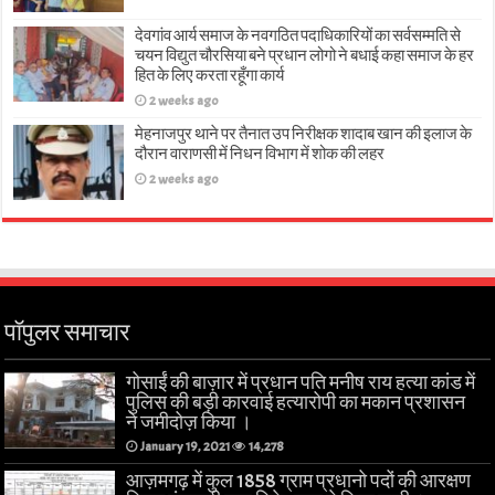
देवगांव आर्य समाज के नवगठित पदाधिकारियों का सर्वसम्मति से
चयन विद्युत चौरसिया बने प्रधान लोगो ने बधाई कहा समाज के हर
हित के लिए करता रहूँगा कार्य
2 weeks ago
मेहनाजपुर थाने पर तैनात उप निरीक्षक शादाब खान की इलाज के
दौरान वाराणसी में निधन विभाग में शोक की लहर
2 weeks ago
पॉपुलर समाचार
गोसाईं की बाज़ार में प्रधान पति मनीष राय हत्या कांड में
पुलिस की बड़ी कारवाई हत्यारोपी का मकान प्रशासन
ने जमीदोज़ किया ।
January 19, 2021
14,278
आज़मगढ़ में कुल 1858 ग्राम प्रधानो पदों की आरक्षण