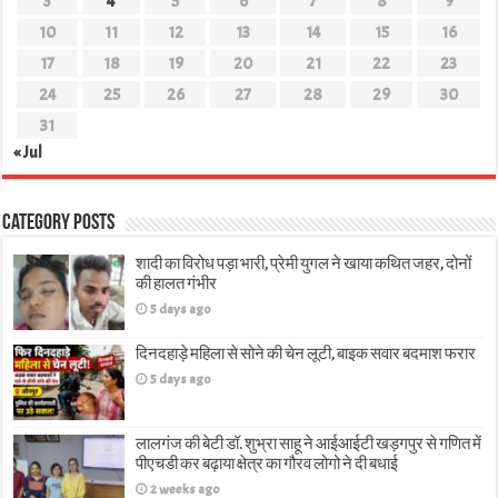
3
4
5
6
7
8
9
10
11
12
13
14
15
16
17
18
19
20
21
22
23
24
25
26
27
28
29
30
31
« Jul
Category Posts
शादी का विरोध पड़ा भारी, प्रेमी युगल ने खाया कथित जहर, दोनों
की हालत गंभीर
5 days ago
दिनदहाड़े महिला से सोने की चेन लूटी, बाइक सवार बदमाश फरार
5 days ago
लालगंज की बेटी डॉ. शुभ्रा साहू ने आईआईटी खड़गपुर से गणित में
पीएचडी कर बढ़ाया क्षेत्र का गौरव लोगो ने दी बधाई
2 weeks ago