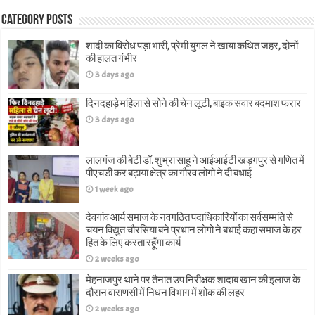
Category Posts
शादी का विरोध पड़ा भारी, प्रेमी युगल ने खाया कथित जहर, दोनों
की हालत गंभीर
3 days ago
दिनदहाड़े महिला से सोने की चेन लूटी, बाइक सवार बदमाश फरार
3 days ago
लालगंज की बेटी डॉ. शुभ्रा साहू ने आईआईटी खड़गपुर से गणित में
पीएचडी कर बढ़ाया क्षेत्र का गौरव लोगो ने दी बधाई
1 week ago
देवगांव आर्य समाज के नवगठित पदाधिकारियों का सर्वसम्मति से
चयन विद्युत चौरसिया बने प्रधान लोगो ने बधाई कहा समाज के हर
हित के लिए करता रहूँगा कार्य
2 weeks ago
मेहनाजपुर थाने पर तैनात उप निरीक्षक शादाब खान की इलाज के
दौरान वाराणसी में निधन विभाग में शोक की लहर
2 weeks ago