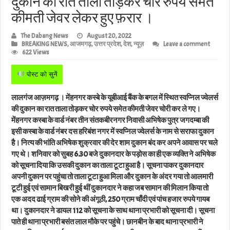
दुकान का रात ताला तोड़कर चोर रुपये समेत
कीमती जेवर लेकर हुए फ़रार ।
The Dabang News
August 20, 2022
BREAKING NEWS
,
आजमगढ़
,
उत्तर प्रदेश
,
देश
,
न्यूज़
Leave a comment
622 Views
पोस्ट को सुनें
लालगंज आज़मगढ़ । मेंहनगर कस्बे के यूबीआई बैंक के बगल में स्थित स्वप्निल ज्वेलर्स
की दुकान का रात ताला तोड़कर चोर रुपये समेत कीमती जेवर चोरी कर ले गए।
मेंहनगर कस्बा के वार्ड नंबर तीन संतकबीरनगर निवासी अभिषेक पुत्र जगदम्बा की
इसी कस्बा के वार्ड नंबर दस हरिबंश नगर में स्वप्निल ज्वेलर्स के नाम से सराफा दुकान
है। नित्य की भांति अभिषेक शुक्रवार की देर शाम दुकान बंद कर अपने आवास पर चले
गए थे। शनिवार को सुबह 6.30 बजे दुकानदार के पड़ोस का ही एक व्यक्ति ने अभिषेक
को सूचना दिया कि उसकी दुकान का ताला टूटा हुआ है। सूचना पाकर दुकानदार
अपनी दुकान पर पहुंचा तो ताला टूटा हुआ मिला और दुकान के अंदर गया तो आलमारी
टूटी हुई एवं सामान बिखरी हुई थीं दुकानदार ने कहा जब सामान की मिलान किया तो
एक अदद ढाई ग्राम की सोने की अंगूठी, 250 ग्राम चाँदी एवं पांच हजार रुपये गायब
था। दुकानदार ने डायल 112 को सूचना के साथ थाना प्रभारी को सूचना दी। सूचना
पाते ही थाना प्रभारी बसंत लाल मौके पर पहुंचे। छानबीन के बाद थाना प्रभारी ने