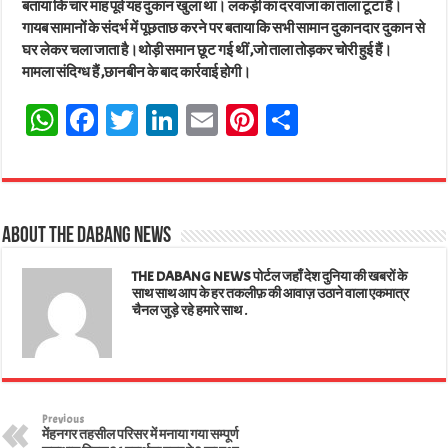
बताया कि चार माह पूर्व यह दुकान खुला था। लकड़ी का दरवाजा का ताला टूटा हैं।
गायब सामानों के संदर्भ में पूछताछ करने पर बताया कि सभी सामान दुकानदार दुकान से
घर लेकर चला जाता है।थोड़ी समान छूट गई थीं ,जो ताला तोड़कर चोरी हुई हैं।
मामला संदिग्ध हैं ,छानबीन के बाद कार्रवाई होगी।
W
Fa
T
Li
E
Pi
Sh
ha
ce
wi
nk
m
nt
ar
ts
bo
tt
ed
ail
er
e
A
ok
er
In
es
About The Dabang News
pp
t
THE DABANG NEWS पोर्टल जहाँ देश दुनिया की खबरों के
साथ साथ आप के हर तकलीफ़ की आवाज़ उठाने वाला एकमात्र
चैनल जुड़े रहे हमारे साथ .
Previous
मेंहनगर तहसील परिसर में मनाया गया सम्पूर्ण