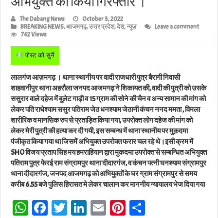
अभियुक्त को किया गिरफ्तार ।
The Dabang News
October 3, 2022
BREAKING NEWS
,
आजमगढ़
,
उत्तर प्रदेश
,
देश
,
न्यूज़
Leave a comment
742 Views
पोस्ट को सुनें
लालगंज आज़मगढ़ । थाना स्थानीय पर वादी राजधारी पुत्र बैरागी निवासी
शाहवानीपुर थाना अहरौला जनपद आजमगढ़ ने शिकायत की, वादी की पुत्री को उसके
ससुरार वाले दहेज में बुलेट गाड़ी व 15 ग्राम की सोने की चैन व अन्य सामान की मांग को
लेकर पति राधेश्याम ससुर पतिराम जेठ धनश्याम जेठानी कंचन ननद ममता , विमला
शारीरिक व मानसिक रुप से प्रताड़ित किया गया, उपरोक्त लोग दहेज की मांग को
लेकर मेरी पुत्री की हत्या कर दी गयी, इस सम्बन्ध में थाना स्थानीय पर मुक़दमा
पंजीकृत किया गया था जिसमें अभियुक्त उपरोक्त फरार चल रहे थे।इसी क्रम में
SHO विजय प्रताप सिह मय हमराहियान द्वारा मुकदमा उपरोक्त से सम्बन्धित अभियुक्त
पतिराम पुत्र फेरई राम संग्रामपुर थाना दीदारगंज, व कंचन पत्नी घनश्याम संग्रामपुर
थाना दीदारगंज, जनपद आजमगढ़ को अभियुक्तों के घर ग्राम संग्रामपुर से समय
करीब 6.55 बजे पुलिस हिरासत मे लेकर चालान कर माननीय न्यायालय भेज दिया गया
W
Fa
T
Li
E
Pi
Sh