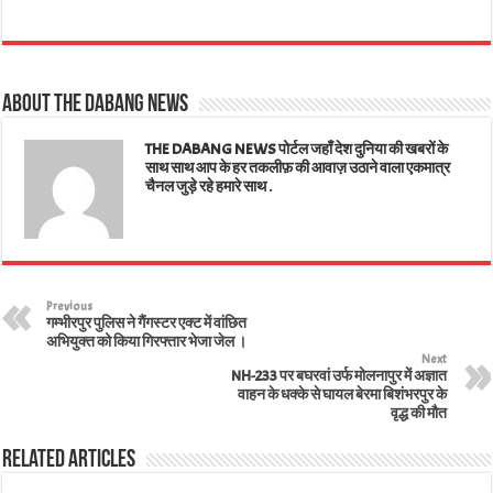
ha
ce
wi
nk
m
nt
ar
ts
bo
tt
ed
ail
er
e
A
ok
er
In
es
About The Dabang News
pp
t
THE DABANG NEWS पोर्टल जहाँ देश दुनिया की खबरों के
साथ साथ आप के हर तकलीफ़ की आवाज़ उठाने वाला एकमात्र
चैनल जुड़े रहे हमारे साथ .
Previous
गम्भीरपुर पुलिस ने गैंगस्टर एक्ट में वांछित
अभियुक्त को किया गिरफ्तार भेजा जेल ।
Next
NH-233 पर बघरवां उर्फ मोलनापुर में अज्ञात
वाहन के धक्के से घायल बेरमा बिशंभरपुर के
वृद्ध की मौत
Related Articles