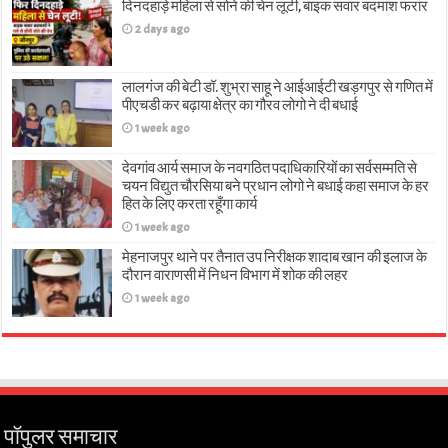
दिनदहाड़े महिला से सोने की चेन लूटी, बाइक सवार बदमाश फरार
2 days ago
लालगंज की बेटी डॉ. शुभ्रा साहू ने आईआईटी खड़गपुर से गणित में
पीएचडी कर बढ़ाया क्षेत्र का गौरव लोगो ने दी बधाई
1 week ago
देवगांव आर्य समाज के नवगठित पदाधिकारियों का सर्वसम्मति से
चयन विद्युत चौरसिया बने प्रधान लोगो ने बधाई कहा समाज के हर
हित के लिए करता रहूँगा कार्य
1 week ago
मेहनाजपुर थाने पर तैनात उप निरीक्षक शादाब खान की इलाज के
दौरान वाराणसी में निधन विभाग में शोक की लहर
1 week ago
पॉपुलर समाचार