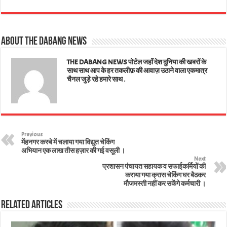
ts
bo
tt
ed
ail
er
e
A
ok
er
In
es
About The Dabang News
pp
t
THE DABANG NEWS पोर्टल जहाँ देश दुनिया की खबरों के
साथ साथ आप के हर तकलीफ़ की आवाज़ उठाने वाला एकमात्र
चैनल जुड़े रहे हमारे साथ .
Previous
मेंहनगर कस्बे में चलाया गया विद्युत चेकिंग
अभियान एक लाख तीस हज़ार की गई वसूली ।
Next
प्रशासन पंचायत सहायक व सफाईकर्मियों की
कराया गया क्रास चेकिंग घर बैठकर
मौजमस्ती नहीं कर सकेंगे कर्मचारी ।
Related Articles