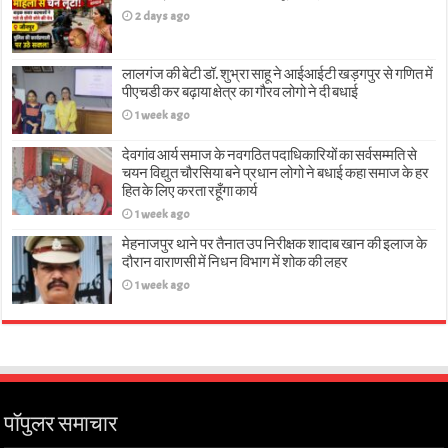
2 days ago
लालगंज की बेटी डॉ. शुभ्रा साहू ने आईआईटी खड़गपुर से गणित में
पीएचडी कर बढ़ाया क्षेत्र का गौरव लोगो ने दी बधाई
1 week ago
देवगांव आर्य समाज के नवगठित पदाधिकारियों का सर्वसम्मति से
चयन विद्युत चौरसिया बने प्रधान लोगो ने बधाई कहा समाज के हर
हित के लिए करता रहूँगा कार्य
1 week ago
मेहनाजपुर थाने पर तैनात उप निरीक्षक शादाब खान की इलाज के
दौरान वाराणसी में निधन विभाग में शोक की लहर
1 week ago
पॉपुलर समाचार