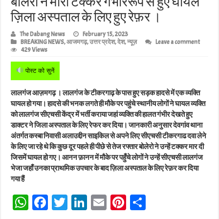
बोलेरो ने मारी टक्कर गंभीररूप से हुए घायल
ज़िला अस्पताल के लिए हुए रेफ़र ।
The Dabang News
February 15, 2023
BREAKING NEWS
,
आजमगढ़
,
उत्तर प्रदेश
,
देश
,
न्यूज़
Leave a comment
429 Views
पोस्ट को सुनें
लालगंज आज़मगढ़ । लालगंज के टीकरगाढ़ के पास हुए सड़क हादसे में एक व्यक्ति
घायल हो गया। हादसे की भनक लगते ही मौके पर पहुंचे स्थानीय लोगों ने घायल व्यक्ति
को लालगंज सीएचसी केंद्र में भर्ती कराया जहां व्यक्ति की हालत गंभीर देखते हुए
डाक्टर ने जिला अस्पताल के लिए रेफर कर दिया। जानकारी अनुसार देवगांव थाना
अंतर्गत कस्बा निवासी अलाउद्दीन साइकिल से अपने लिए सीएचसी टीकरगाढ दवा लेने
के लिए जा रहे थे कि कुछ दूर पहले ही पीछे से तेज रफ्तार बोलेरो ने उन्हें टक्कर मार दी
जिसमें घायल हो गए। आनन फ़ानन में मौके पर पहुँचे लोगों ने उन्हें सीएचसी लालगंज
भेजा जहाँ उनका प्राथमिक उपचार के बाद ज़िला अस्पताल के लिए रेफ़र कर दिया
गया हैं
W
Fa
T
Li
E
Pi
Sh
ha
ce
wi
nk
m
nt
ar