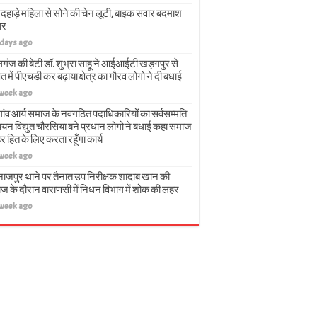
दहाड़े महिला से सोने की चेन लूटी, बाइक सवार बदमाश
ार
 days ago
गंज की बेटी डॉ. शुभ्रा साहू ने आईआईटी खड़गपुर से
त में पीएचडी कर बढ़ाया क्षेत्र का गौरव लोगो ने दी बधाई
 week ago
गांव आर्य समाज के नवगठित पदाधिकारियों का सर्वसम्मति
चयन विद्युत चौरसिया बने प्रधान लोगो ने बधाई कहा समाज
हर हित के लिए करता रहूँगा कार्य
 week ago
नाजपुर थाने पर तैनात उप निरीक्षक शादाब खान की
ज के दौरान वाराणसी में निधन विभाग में शोक की लहर
 week ago