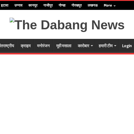
इटावा
उन्नाव
कानपूर
गाजीपुर
गोण्डा
गोरखपुर
लखनऊ
More
ंतराष्ट्रीय
क्राइम
मनोरंजन
मूवी मसाला
कारोबार
हमारी टीम
Login