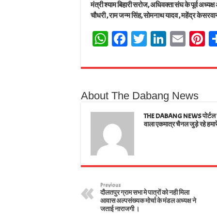
मंत्री श्याम बिहारी सरोज, अधिवक्ता संघ के पूर्व अध्यक्ष
चौधरी , राम जन्म सिंह, सोमनाथ यादव , महेंद्र केसर
W
Fa
T
Li
E
Pi
ha
ce
wi
nk
m
n
ts
bo
tt
ed
ail
e
A
ok
er
In
e
About The Dabang News
pp
t
THE DABANG NEWS पोर्टल जहाँ
वाला एकमात्र चैनल जुड़े रहे हमार
Previous
दौलतपुर ग्राम सभा मे पात्रों को नही मिला
आवास अल्पसंख्यक मोर्चा के मंडल अध्यक्ष ने
जताई नाराजगी ।