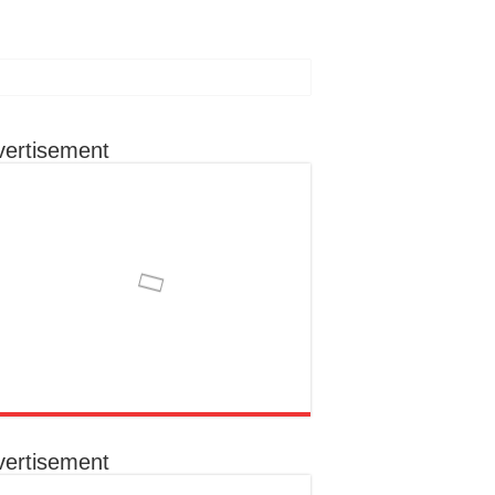
vertisement
ा रहूँगा कार्य
ोग से क्षेत्र के विकास को मिल सकती है नई दिशा
का निराकरण कराना उनकी प्राथमिकता
क संकल्प
vertisement