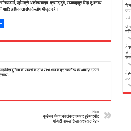
 अनिल वर्मा , पूर्व मंत्री अशोक यादव , प्रमोद दुवे , राजबहादुर सिंह, दूधनाथ
दिन
वानी आदि अधिवक्ता संघ के लोग मौजूद रहे।
फर
2
Sh
लाल
t
ar
गणि
r
e
1
देव
s
से 
के 
1
 देश दुनिया की खबरों के साथ साथ आप के हर तकलीफ़ की आवाज़ उठाने
मेह
े साथ .
इला
1
Next
कूड़े का विवाद को लेकर जमकर हुई मारपीट
मां-बेटी घायल ज़िला अस्पताल रेफ़र