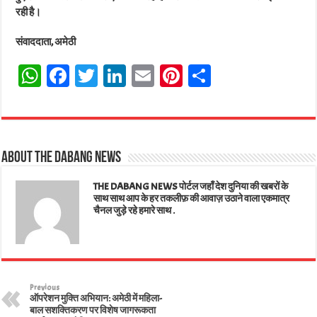
रही है।
संवाददाता, अमेठी
W
Fa
T
Li
E
Pi
Sh
ha
ce
wi
nk
m
nt
ar
ts
bo
tt
ed
ail
er
e
A
ok
er
In
es
About The Dabang News
pp
t
THE DABANG NEWS पोर्टल जहाँ देश दुनिया की खबरों के
साथ साथ आप के हर तकलीफ़ की आवाज़ उठाने वाला एकमात्र
चैनल जुड़े रहे हमारे साथ .
Previous
ऑपरेशन मुक्ति अभियान: अमेठी में महिला-
बाल सशक्तिकरण पर विशेष जागरूकता