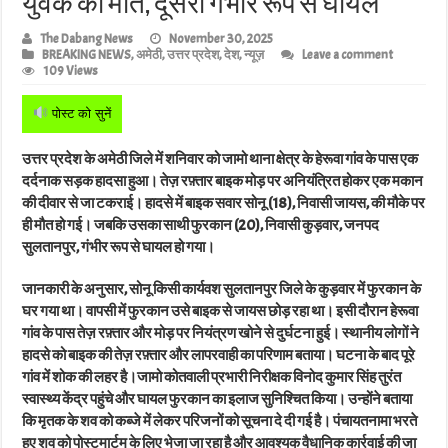
युवक की मौत, दूसरा गंभीर रूप से घायल
The Dabang News
November 30, 2025
BREAKING NEWS
,
अमेठी
,
उत्तर प्रदेश
,
देश
,
न्यूज़
Leave a comment
109 Views
पोस्ट को सुनें
उत्तर प्रदेश के अमेठी जिले में शनिवार को जामो थाना क्षेत्र के हेरूवा गांव के पास एक
दर्दनाक सड़क हादसा हुआ। तेज़ रफ़्तार बाइक मोड़ पर अनियंत्रित होकर एक मकान
की दीवार से जा टकराई। हादसे में बाइक सवार सोनू (18), निवासी जायस, की मौके पर
ही मौत हो गई। जबकि उसका साथी फुरकान (20), निवासी कुड़वार, जनपद
सुलतानपुर, गंभीर रूप से घायल हो गया।
जानकारी के अनुसार, सोनू किसी कार्यवश सुलतानपुर जिले के कुड़वार में फुरकान के
घर गया था। वापसी में फुरकान उसे बाइक से जायस छोड़ रहा था। इसी दौरान हेरूवा
गांव के पास तेज़ रफ़्तार और मोड़ पर नियंत्रण खोने से दुर्घटना हुई। स्थानीय लोगों ने
हादसे को बाइक की तेज़ रफ़्तार और लापरवाही का परिणाम बताया। घटना के बाद पूरे
गांव में शोक की लहर है।जामो कोतवाली प्रभारी निरीक्षक विनोद कुमार सिंह तुरंत
स्वास्थ्य केंद्र पहुंचे और घायल फुरकान का इलाज सुनिश्चित किया। उन्होंने बताया
कि मृतक के शव को कब्जे में लेकर परिजनों को सूचना दे दी गई है। पंचायतनामा भरते
हुए शव को पोस्टमार्टम के लिए भेजा जा रहा है और आवश्यक वैधानिक कार्रवाई की जा