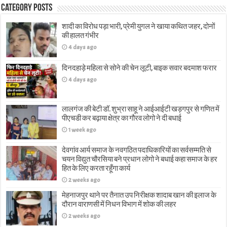
Category Posts
शादी का विरोध पड़ा भारी, प्रेमी युगल ने खाया कथित जहर, दोनों
की हालत गंभीर
4 days ago
दिनदहाड़े महिला से सोने की चेन लूटी, बाइक सवार बदमाश फरार
4 days ago
लालगंज की बेटी डॉ. शुभ्रा साहू ने आईआईटी खड़गपुर से गणित में
पीएचडी कर बढ़ाया क्षेत्र का गौरव लोगो ने दी बधाई
1 week ago
देवगांव आर्य समाज के नवगठित पदाधिकारियों का सर्वसम्मति से
चयन विद्युत चौरसिया बने प्रधान लोगो ने बधाई कहा समाज के हर
हित के लिए करता रहूँगा कार्य
2 weeks ago
मेहनाजपुर थाने पर तैनात उप निरीक्षक शादाब खान की इलाज के
दौरान वाराणसी में निधन विभाग में शोक की लहर
2 weeks ago