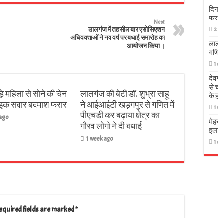
दिन
फर
Next
लालगंज में तहसील बार एसोसिएशन
2
अधिवक्ताओं ने नव वर्ष पर बधाई समारोह का
लाल
आयोजन किया ।
गणि
1
देव
से 
़े महिला से सोने की चेन
लालगंज की बेटी डॉ. शुभ्रा साहू
के 
बाइक सवार बदमाश फरार
ने आईआईटी खड़गपुर से गणित में
1
पीएचडी कर बढ़ाया क्षेत्र का
 ago
मेह
गौरव लोगो ने दी बधाई
इला
1 week ago
1
equired fields are marked
*