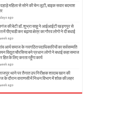
दहाड़े महिला से सोने की चेन लूटी, बाइक सवार बदमाश
ार
 days ago
गंज की बेटी डॉ. शुभ्रा साहू ने आईआईटी खड़गपुर से
त में पीएचडी कर बढ़ाया क्षेत्र का गौरव लोगो ने दी बधाई
 week ago
गांव आर्य समाज के नवगठित पदाधिकारियों का सर्वसम्मति
चयन विद्युत चौरसिया बने प्रधान लोगो ने बधाई कहा समाज
हर हित के लिए करता रहूँगा कार्य
 week ago
नाजपुर थाने पर तैनात उप निरीक्षक शादाब खान की
ज के दौरान वाराणसी में निधन विभाग में शोक की लहर
 week ago