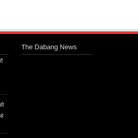
The Dabang News
ों
 की
से