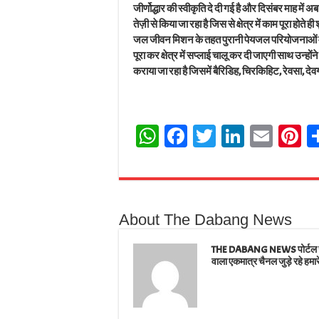
जीर्णोद्धार की स्वीकृति दे दी गई है और दिसंबर माह में अ
तेज़ी से किया जा रहा है जिस से क्षेत्र में काम पूरा 
जल जीवन मिशन के तहत पुरानी पेयजल परियोजनाओं में इसे
पूरा कर क्षेत्र में सप्लाई चालू कर दी जाएगी साथ उन्हों
कराया जा रहा है जिसमें बैरिडिह, चिरकिहिट, रेवसा, देवगा
W
Fa
T
Li
E
Pi
ha
ce
wi
nk
m
n
ts
bo
tt
ed
ail
e
A
ok
er
In
e
About The Dabang News
pp
t
THE DABANG NEWS पोर्टल जहाँ
वाला एकमात्र चैनल जुड़े रहे हमार