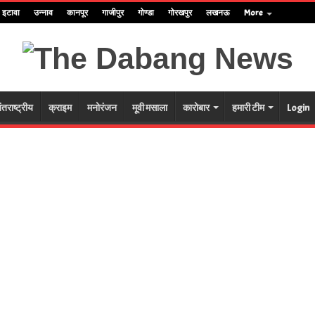
इटावा
उन्नाव
कानपूर
गाजीपुर
गोण्डा
गोरखपुर
लखनऊ
More
ंतराष्ट्रीय
क्राइम
मनोरंजन
मूवी मसाला
कारोबार
हमारी टीम
Login