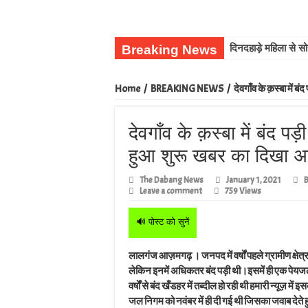
Breaking News
दिनदहाड़े महिला से स
Home
/
BREAKING NEWS
/
देवगाँव के क़स्बा में
देवगाँव के क़स्बा में बंद प
हुआ शुरू खबर का दिखा 
The Dabang News
January 1, 2021
Leave a comment
759 Views
🔊 पोस्ट को सुनें
लालगंज आज़मगढ़ । जनपद में वर्षों पहले ग्रामीण क्षेत्
लेकिन इनमें अधिकतर बंद पड़ी थी।इसमें ही एक पेयजल 
वर्षों से बंद खँडहर में तब्दील हो रही थी हमारी न्यूज
जल निगम को नवंबर में ही दी गई थी जिसका जवाब देते 