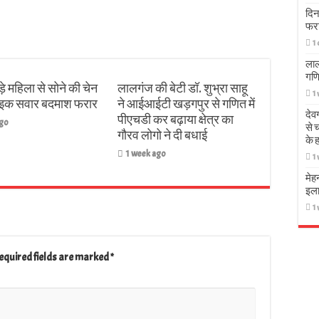
दिन
फर
1
लाल
गणि
़े महिला से सोने की चेन
लालगंज की बेटी डॉ. शुभ्रा साहू
1
बाइक सवार बदमाश फरार
ने आईआईटी खड़गपुर से गणित में
देव
पीएचडी कर बढ़ाया क्षेत्र का
ago
से 
गौरव लोगो ने दी बधाई
के 
1 week ago
1
मेह
इला
1
equired fields are marked
*