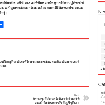
ा सम्पादित की जा रही थी आज उपनिरीक्षक अवधेश कुमार सिंह मय पुलिस फोर्स
ुसार अभियुक्तगण के मकान के दरवाजे पर तथा सर्वविदित स्थानों पर व्यापक
Ne
की गई ।
Sh
t
ar
r
e
s
 देश दुनिया की खबरों के साथ साथ आप के हर तकलीफ़ की आवाज़ उठाने
े साथ .
« J
Ca
शाद
Next
दोन
मेहनाजपुर में पंचायत के दौरान गोली चलने से
1
एक की मौत दो घायल जाँच में जुटी पुलिस ।