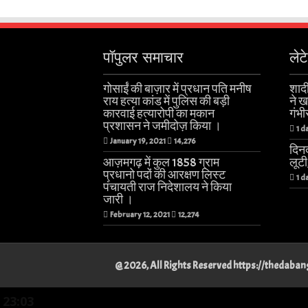
पॉपुलर समाचार
लेट
गोसाईं की बाज़ार में प्रधान पति मनीष
शादी
राय हत्या कांड में पुलिस की बड़ी
ने 
कारवाई हत्यारोपी का मकान
गंभी
प्रशासन ने जमीदोज़ किया ।
1 d
January 19, 2021
14,276
दिनद
आज़मगढ़ में कुल 1858 ग्राम
लूट
प्रधानो पदों की आरक्षण लिस्ट
1 d
पंचायती राज निदेशालय ने किया
जारी ।
February 12, 2021
12,274
@ 2026, All Rights Reserved https://thedab
23:03
Best Physiotherapist in Lucknow