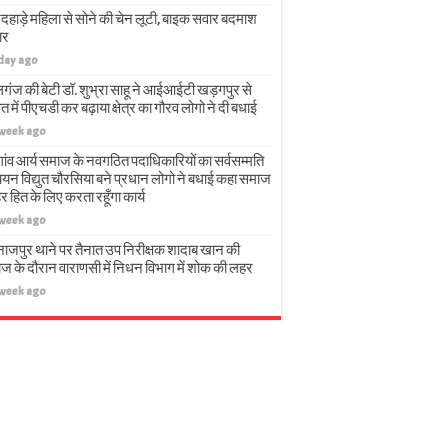
दहाड़े महिला से सोने की चेन लूटी, बाइक सवार बदमाश
ार
 day ago
गंज की बेटी डॉ. शुभ्रा साहू ने आईआईटी खड़गपुर से
त में पीएचडी कर बढ़ाया क्षेत्र का गौरव लोगो ने दी बधाई
 week ago
गांव आर्य समाज के नवगठित पदाधिकारियों का सर्वसम्मति
चयन विद्युत चौरसिया बने प्रधान लोगो ने बधाई कहा समाज
हर हित के लिए करता रहूँगा कार्य
 week ago
नाजपुर थाने पर तैनात उप निरीक्षक शादाब खान की
ज के दौरान वाराणसी में निधन विभाग में शोक की लहर
 week ago