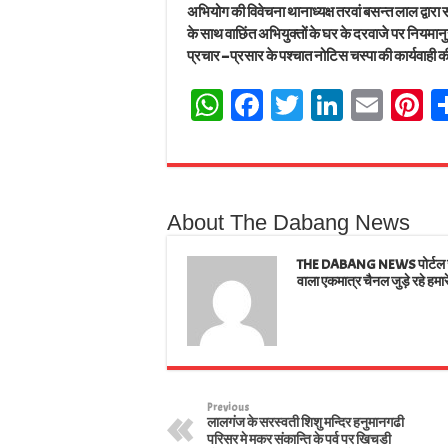
अभियोग की विवेचना थानाध्यक्ष तरवां बसन्त लाल द्वार
के साथ वाछिंत अभियुक्तों के घर के दरवाजे पर नियमान
प्रचार – प्रसार के पश्चात नोटिस चस्पा की कार्यवाही 
W
Fa
T
Li
E
Pi
ha
ce
wi
nk
m
n
ts
bo
tt
ed
ail
e
A
ok
er
In
e
About The Dabang News
pp
t
THE DABANG NEWS पोर्टल जहाँ
वाला एकमात्र चैनल जुड़े रहे हमार
Previous
लालगंज के सरस्वती शिशु मन्दिर हनुमानगढी
परिसर मे मकर संकान्ति के पर्व पर खिचडी