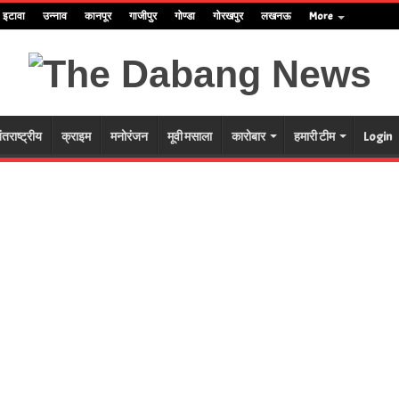
इटावा
उन्नाव
कानपूर
गाजीपुर
गोण्डा
गोरखपुर
लखनऊ
More
ंतराष्ट्रीय
क्राइम
मनोरंजन
मूवी मसाला
कारोबार
हमारी टीम
Login